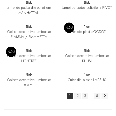
Slide
Slide
Lampi de podea din polietilena
Lampi de podea polietilena PIVOT
MANHATTAN
Slide
Plust
NOU
Oblecte decorative luminoase
Cuier din plastic GODOT
FIAMMA / FIAMMETTA
Slide
Slide
NOU
Oblecte decorative luminoase
Obiecte decorative luminoase
LIGHTREE
KUUSI
Slide
Plust
Obiecte decorative luminoase
Cuier din plastic LAPSUS
KOLME
1
2
3
5
...