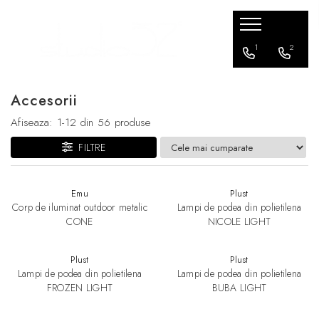
Mobilier living
Mobilier dormitor
Mobilier bucatarie
Mobilier office
Terasa / exterior
Corpuri de Iluminat
Accesorii
1
2
Banchete si tabureti
Paturi
Scaune bar
Scaune office
Scaune
Aplice
Iluminat
Accesorii
Canapele
Scaune bar
Lampadare
Comode
Fotolii
Lampi suspendate
Afiseaza:
1-
12
din
56
produse
Console TV
Canapele
Plafoniere
FILTRE
Fotolii
Mese
Veioze
Masute de cafea
Sezlonguri
Emu
Plust
Corp de iluminat outdoor metalic
Lampi de podea din polietilena
Mese
Ghivece de flori
CONE
NICOLE LIGHT
Scaune
Seturi terasa
Plust
Plust
Lampi de podea din polietilena
Lampi de podea din polietilena
FROZEN LIGHT
BUBA LIGHT