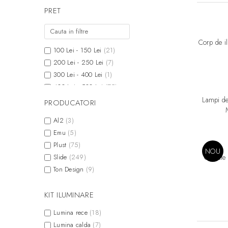
PRET
Corp de i
100 Lei - 150 Lei
(21)
200 Lei - 250 Lei
(7)
300 Lei - 400 Lei
(1)
400 Lei - 500 Lei
(75)
500 Lei - 750 Lei
(19)
Lampi de
PRODUCATORI
750 Lei - 1000 Lei
(13)
Al2
(3)
Peste 1000 Lei
(205)
Emu
(5)
Plust
(75)
NOU
Slide
(249)
Oblecte
Ton Design
(9)
KIT ILUMINARE
Lumina rece
(18)
Lumina calda
(7)