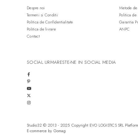
Negru
(19)
Despre noi
Metode de 
Antracit
(13)
Termeni si Conditii
Politica de
Taupe
(11)
Politica de Confidentialitate
Garantia P
Maro
(11)
Politica de livrare
ANPC
Roz
(7)
Contact
Verde inchis
(5)
Gri
(4)
Albastru inchis
(1)
SOCIAL
URMARESTE-NE IN SOCIAL MEDIA
Alb texturat
(1)
Studio32 © 2013 - 2025 Copyright EVO LOGISTICS SRL
Platfor
E-commerce by Gomag