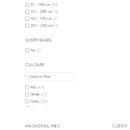
51 - 100 cm
(10)
151 - 200 cm
(4)
101 - 150 cm
(2)
201 - 250 cm
(1)
SUSPENDABIL
Nu
(1)
CULOARE
Alb
(44)
Verde
(31)
Oranj
(24)
Albastru
(24)
Rosu
(22)
Galben
(22)
MAGAZINUL MEU
CLIENTI
Mov
(19)