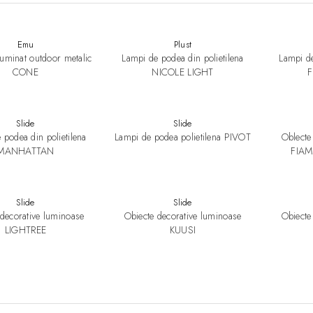
Emu
Plust
luminat outdoor metalic
Lampi de podea din polietilena
Lampi de
CONE
NICOLE LIGHT
Slide
Slide
 podea din polietilena
Lampi de podea polietilena PIVOT
Oblecte
MANHATTAN
FIAM
Slide
Slide
 decorative luminoase
Obiecte decorative luminoase
Obiecte
LIGHTREE
KUUSI