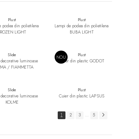
Plust
Plust
 podea din polietilena
Lampi de podea din polietilena
FROZEN LIGHT
BUBA LIGHT
Slide
Plust
NOU
 decorative luminoase
Cuier din plastic GODOT
MA / FIAMMETTA
Slide
Plust
 decorative luminoase
Cuier din plastic LAPSUS
KOLME
1
2
3
5
...