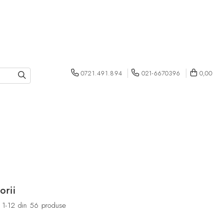
0721.491.894
021-6670396
0,00
orii
1-
12
din
56
produse