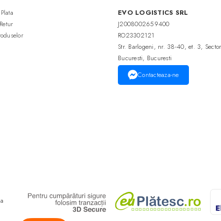
Plata
EVO LOGISTICS SRL
 Retur
J2008002659400
roduselor
RO23302121
Str. Barlogeni, nr. 38-40, et. 3, Secto
Bucuresti, Bucuresti
Contacteaza-ne
ma