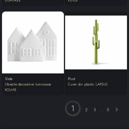
LIGHTREE
KUUSI
Slide
Plust
Obiecte decorative luminoase
Cuier din plastic LAPSUS
KOLME
1
2
3
5
...