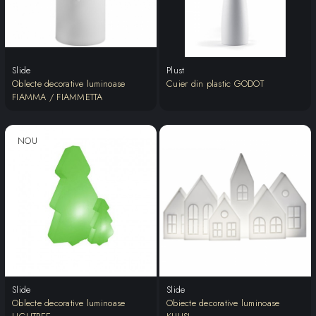
Slide
Plust
Oblecte decorative luminoase
Cuier din plastic GODOT
FIAMMA / FIAMMETTA
NOU
Slide
Slide
Oblecte decorative luminoase
Obiecte decorative luminoase