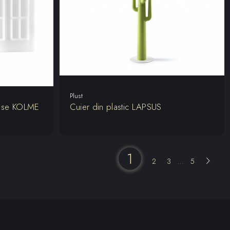
Plust
oase KOLME
Cuier din plastic LAPSUS
1
2
3
5
...