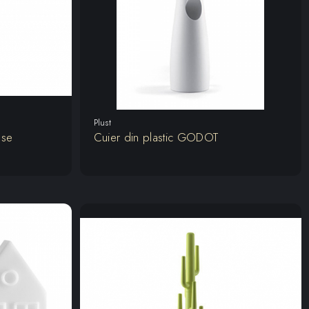
Plust
ase
Cuier din plastic GODOT