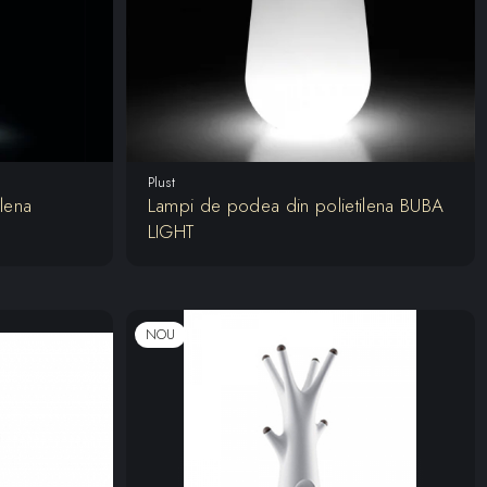
Plust
lena
Lampi de podea din polietilena BUBA
LIGHT
NOU