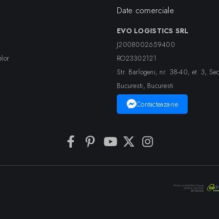
Date comerciale
EVO LOGISTICS SRL
J2008002659400
elor
RO23302121
Str. Barlogeni, nr. 38-40, et. 3, Sec
Bucuresti, Bucuresti
Contacteaza-ne