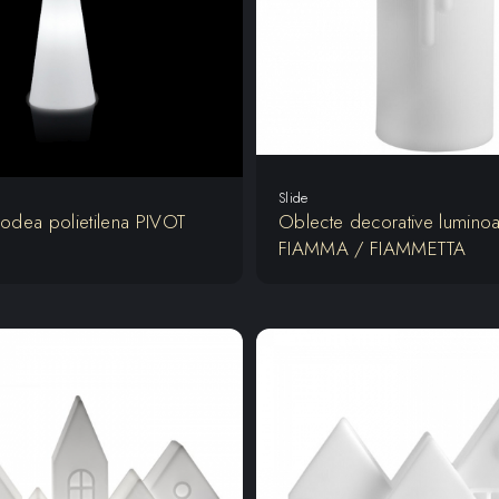
Slide
odea polietilena PIVOT
Oblecte decorative lumino
FIAMMA / FIAMMETTA