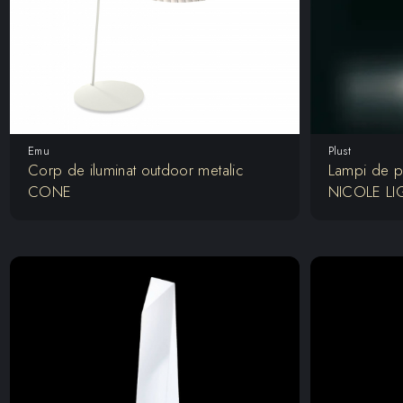
Emu
Plust
Corp de iluminat outdoor metalic
Lampi de po
CONE
NICOLE LI