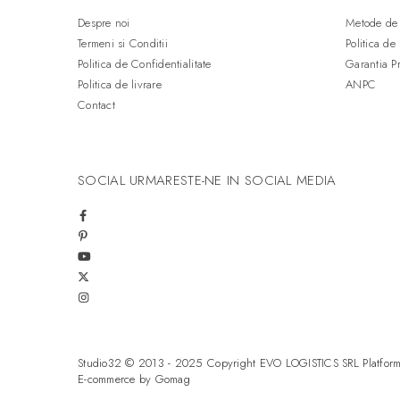
Negru
(19)
Despre noi
Metode de 
Antracit
(13)
Termeni si Conditii
Politica de
Taupe
(11)
Politica de Confidentialitate
Garantia P
Maro
(11)
Politica de livrare
ANPC
Roz
(7)
Contact
Verde inchis
(5)
Gri
(4)
Albastru inchis
(1)
SOCIAL
URMARESTE-NE IN SOCIAL MEDIA
Alb texturat
(1)
Studio32 © 2013 - 2025 Copyright EVO LOGISTICS SRL
Platfor
E-commerce by Gomag