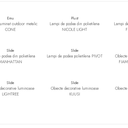
Emu
Plust
luminat outdoor metalic
Lampi de podea din polietilena
Lampi de
CONE
NICOLE LIGHT
Slide
Slide
 podea din polietilena
Lampi de podea polietilena PIVOT
Oblecte
MANHATTAN
FIAM
Slide
Slide
 decorative luminoase
Obiecte decorative luminoase
Obiecte
LIGHTREE
KUUSI