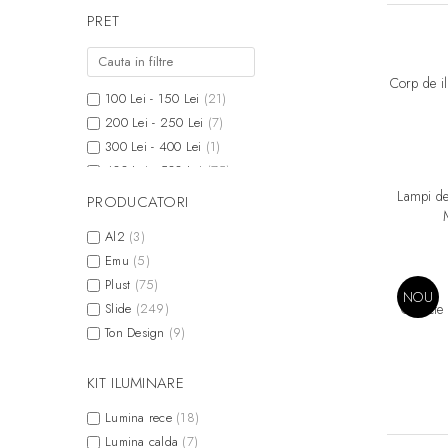
PRET
Corp de i
100 Lei - 150 Lei
(21)
200 Lei - 250 Lei
(7)
300 Lei - 400 Lei
(1)
400 Lei - 500 Lei
(75)
500 Lei - 750 Lei
(19)
Lampi de
PRODUCATORI
750 Lei - 1000 Lei
(13)
Al2
(3)
Peste 1000 Lei
(205)
Emu
(5)
Plust
(75)
NOU
Slide
(249)
Oblecte
Ton Design
(9)
KIT ILUMINARE
Lumina rece
(18)
Lumina calda
(7)