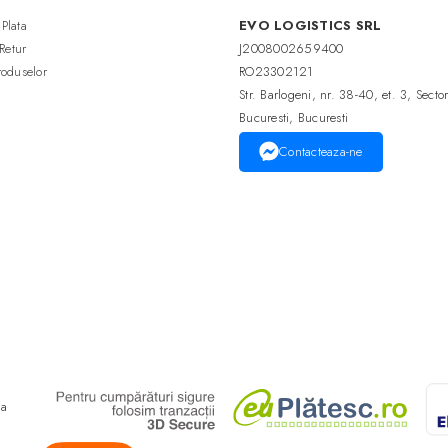
Plata
EVO LOGISTICS SRL
 Retur
J2008002659400
roduselor
RO23302121
Str. Barlogeni, nr. 38-40, et. 3, Secto
Bucuresti, Bucuresti
Contacteaza-ne
ma