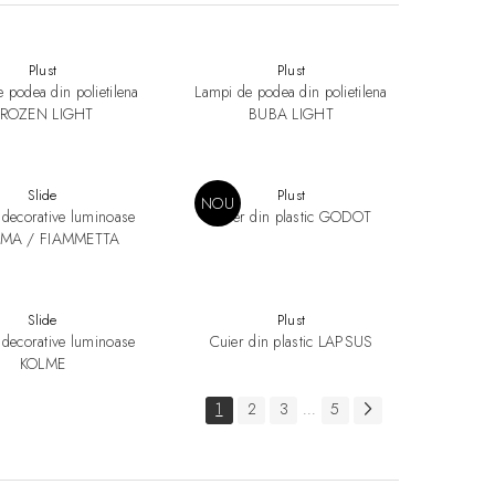
Plust
Plust
 podea din polietilena
Lampi de podea din polietilena
FROZEN LIGHT
BUBA LIGHT
Slide
Plust
NOU
 decorative luminoase
Cuier din plastic GODOT
MA / FIAMMETTA
Slide
Plust
 decorative luminoase
Cuier din plastic LAPSUS
KOLME
1
2
3
5
...