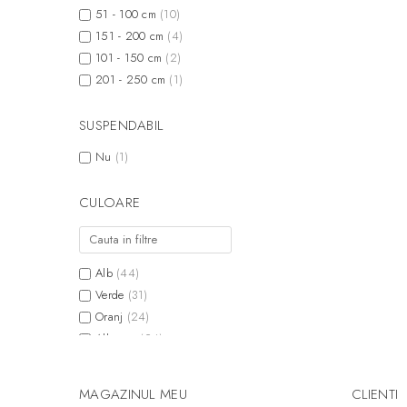
51 - 100 cm
(10)
151 - 200 cm
(4)
101 - 150 cm
(2)
201 - 250 cm
(1)
SUSPENDABIL
Nu
(1)
CULOARE
Alb
(44)
Verde
(31)
Oranj
(24)
Albastru
(24)
Rosu
(22)
Galben
(22)
MAGAZINUL MEU
CLIENTI
Mov
(19)