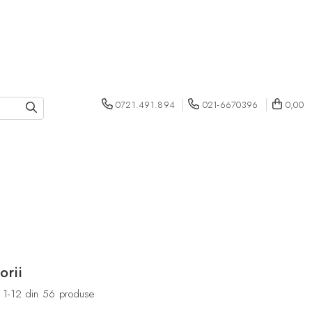
0721.491.894
021-6670396
0,00
orii
1-
12
din
56
produse