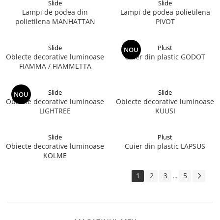
Slide
Slide
Lampi de podea din
Lampi de podea polietilena
polietilena MANHATTAN
PIVOT
Slide
Plust
NOU
Oblecte decorative luminoase
Cuier din plastic GODOT
FIAMMA / FIAMMETTA
Slide
Slide
NOU
Oblecte decorative luminoase
Obiecte decorative luminoase
LIGHTREE
KUUSI
Slide
Plust
Obiecte decorative luminoase
Cuier din plastic LAPSUS
KOLME
1
2
3
5
...