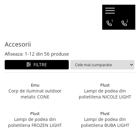
Mobilier living
Mobilier dormitor
Mobilier bucatarie
Mobilier office
Terasa / exterior
Corpuri de Iluminat
Accesorii
1
2
Banchete si tabureti
Paturi
Scaune bar
Scaune office
Scaune
Aplice
Iluminat
Accesorii
Canapele
Scaune bar
Lampadare
Comode
Fotolii
Lampi suspendate
Afiseaza:
1-
12
din
56
produse
Console TV
Canapele
Plafoniere
FILTRE
Fotolii
Mese
Veioze
Masute de cafea
Sezlonguri
Emu
Plust
Corp de iluminat outdoor
Lampi de podea din
Mese
Ghivece de flori
metalic CONE
polietilena NICOLE LIGHT
Scaune
Seturi terasa
Plust
Plust
Lampi de podea din
Lampi de podea din
polietilena FROZEN LIGHT
polietilena BUBA LIGHT