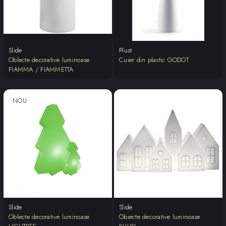
Slide
Plust
Oblecte decorative luminoase
Cuier din plastic GODOT
FIAMMA / FIAMMETTA
NOU
Slide
Slide
Oblecte decorative luminoase
Obiecte decorative luminoase