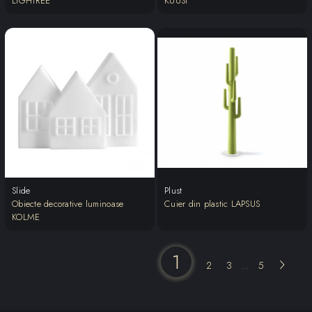
LIGHTREE
KUUSI
Slide
Plust
Obiecte decorative luminoase
Cuier din plastic LAPSUS
KOLME
1
2
3
5
...