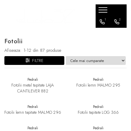
Mobilier living
Mobilier dormitor
Mobilier bucatarie
Mobilier office
Terasa / exterior
Corpuri de Iluminat
Accesorii
1
2
Banchete si tabureti
Paturi
Scaune bar
Scaune office
Scaune
Aplice
Iluminat
Fotolii
Canapele
Scaune bar
Lampadare
Comode
Fotolii
Lampi suspendate
Afiseaza:
1-
12
din
87
produse
Console TV
Canapele
Plafoniere
FILTRE
Fotolii
Mese
Veioze
Masute de cafea
Sezlonguri
Pedrali
Pedrali
Fotolii metal tapitate LAJA
Fotolii lemn MALMO 295
Mese
Ghivece de flori
CANTILEVER 882
Scaune
Seturi terasa
Pedrali
Pedrali
Fotolii lemn tapitate MALMO 296
Fotolii tapitate LOG 366
Pedrali
Pedrali