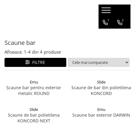
Mobilier living
Mobilier dormitor
Mobilier bucatarie
Mobilier office
Terasa / exterior
Corpuri de Iluminat
Accesorii
1
2
Banchete si tabureti
Paturi
Scaune bar
Scaune office
Scaune
Aplice
Iluminat
Scaune bar
Canapele
Scaune bar
Lampadare
Comode
Fotolii
Lampi suspendate
Afiseaza:
1-
4
din
4
produse
Console TV
Canapele
Plafoniere
FILTRE
Fotolii
Mese
Veioze
Masute de cafea
Sezlonguri
Emu
Slide
Scaune bar pentru exterior
Scaune de bar din polietilena
Mese
Ghivece de flori
metalic ROUND
KONCORD
Scaune
Seturi terasa
Slide
Emu
Scaune de bar polietilena
Scaune bar exterior DARWIN
KONCORD NEXT