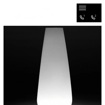
Mobilier living
Mobilier dormitor
Mobilier bucatarie
Mobilier office
Terasa / exterior
Corpuri de Iluminat
Accesorii
1
2
Banchete si tabureti
Paturi
Scaune bar
Scaune office
Scaune
Aplice
Iluminat
Canapele
Scaune bar
Lampadare
Comode
Fotolii
Lampi suspendate
Console TV
Canapele
Plafoniere
Fotolii
Mese
Veioze
Masute de cafea
Sezlonguri
Mese
Ghivece de flori
Scaune
Seturi terasa