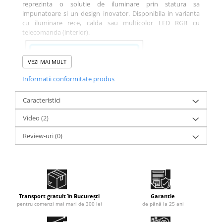
reprezinta o solutie de iluminare prin statura sa
impunatoare si un design inovator. Disponibila in varianta
cu iluminare rece, calda sau multicolor LED RGB cu
telecomanda (interior).
VEZI MAI MULT
Informatii conformitate produs
Caracteristici
Video
(2)
Review-uri
(0)
Transport gratuit în București
Garantie
pentru comenzi mai mari de 300 lei
de până la 25 ani