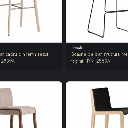
Pedrali
ar cadru din lemn sezut
Scaune de bar structura met
M 2839A
tapitat NYM 2859A