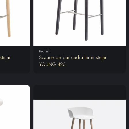
Pedrali
tejar
Scaune de bar cadru lemn stejar
YOUNG 426