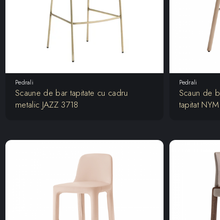
Pedrali
Pedrali
Scaune de bar tapitate cu cadru
Scaun de b
metalic JAZZ 3718
tapitat NY