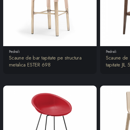
Pedrali
Pedrali
Scaune de bar tapitate pe structura
Scaune de b
metalica ESTER 698
tapitate JIL