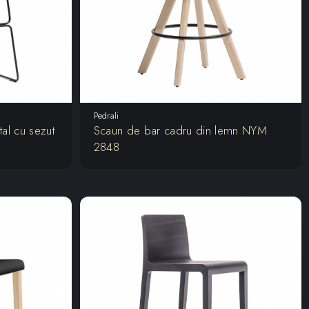
Pedrali
al cu sezut
Scaun de bar cadru din lemn NYM
2848