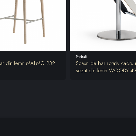
Pedrali
bar din lemn MALMO 232
Scaun de bar rotativ cadru 
sezut din lemn WOODY 4