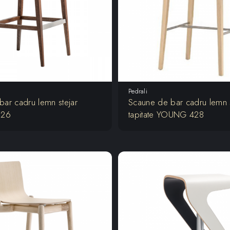
Pedrali
ar cadru lemn stejar
Scaune de bar cadru lemn s
 526
tapitate YOUNG 428