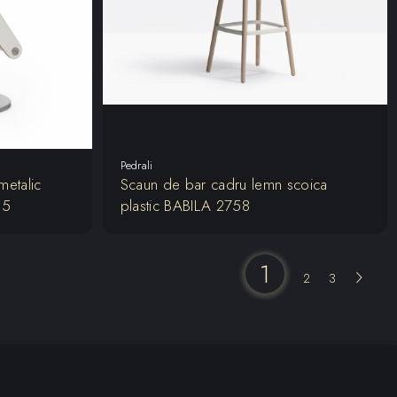
Pedrali
metalic
Scaun de bar cadru lemn scoica
95
plastic BABILA 2758
1
2
3