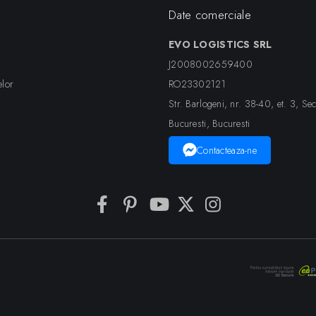
Date comerciale
EVO LOGISTICS SRL
J2008002659400
elor
RO23302121
Str. Barlogeni, nr. 38-40, et. 3, Sec
Bucuresti, Bucuresti
Contacteaza-ne