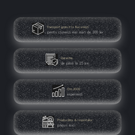
Transport gratuit în București
pentru comenzi mai mari de 300 lei
Garantie
de până la 25 ani
Specificatii:
● Culoare: Alb, Taupe (Velvet)
®
● Material: Plastic (Lentiflex
)
Din 2002
● Grad de protectie: IP20
experiență
®
● Sistem de prindere magnetic (MagneticSystem
)
● Tip bec: LED
● Tip soclu bec: E27
● Putere bec LED: 4 Watts
● Putere bec: 14 Watts
Producător & Importator
● Tensiune de alimentare: 230 V
prețuri mici
● Dimenisuni (LxH): 60 x 20 cm