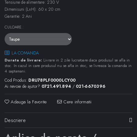
Tensiune de alimentare: 230 V
Dimenisuni (LxH): 60 x 20 cm
Garantie: 2 Ani
CULOARE.
:
LA COMANDA
Durata de livrare:
Livrare in 2 zile lucratoare daca produsul se afla in
stoc. In cazul in care produsul nu se afla in stoc, se livreaza la comanda in
4 saptamani.
Cod Produs:
DRU78PLF0000LCY00
Ai nevoie de ajutor?
0721.491.894
/
021-6670396
Adauga la Favorite
Cere informatii
Descriere