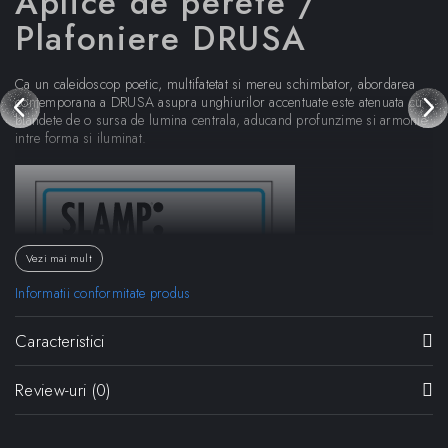
Aplice de perete /
Plafoniere DRUSA
Ca un caleidoscop poetic, multifatetat si mereu schimbator, abordarea
contemporana a DRUSA asupra unghiurilor accentuate este atenuata cu
blandete de o sursa de lumina centrala, aducand profunzime si armonie
intre forma si iluminat.
Vezi mai mult
Informatii conformitate produs
Caracteristici
Review-uri
(0)