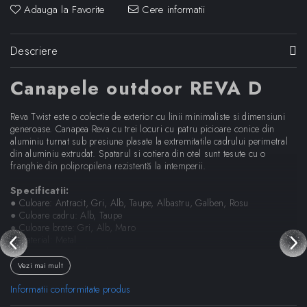
Adauga la Favorite
Cere informatii
Descriere
Canapele outdoor REVA D
Reva Twist este o colectie de exterior cu linii minimaliste si dimensiuni
generoase. Canapea Reva cu trei locuri cu patru picioare conice din
aluminiu turnat sub presiune plasate la extremitatile cadrului perimetral
din aluminiu extrudat. Spatarul si cotiera din otel sunt tesute cu o
franghie din polipropilena rezistentă la intemperii.
Specificatii:
● Culoare: Antracit, Gri, Alb, Taupe, Albastru, Galben, Rosu
● Culoare cadru: Alb, Taupe
● Culoare brate: Gri, Alb, Maro
● Material: Metal
● Tapiterie: Material textil
● Pentru exterior
Vezi mai mult
● Dimensiuni (LxAxH): 195 x 81 x 85 cm
Informatii conformitate produs
Dimensiuni: