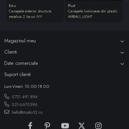
Emu
Plust
Canapele exterior structura
Canapele luminoase din plastic
C
metalica 2 locuri IVY
AIRBALL LIGHT
m
Magazinul meu
Clienti
Date comerciale
Suport clienti
Luni-Vineri 10.00-18.00
0721.491.894
021-6670396
hello@studio32.ro