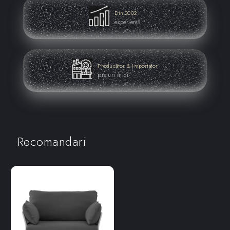
Din 2002
experiență
Producător & Importator
prețuri mici
Recomandari