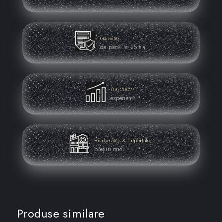
Garantie
de până la 25 ani
Din 2002
experiență
Producător & Importator
prețuri mici
Produse similare