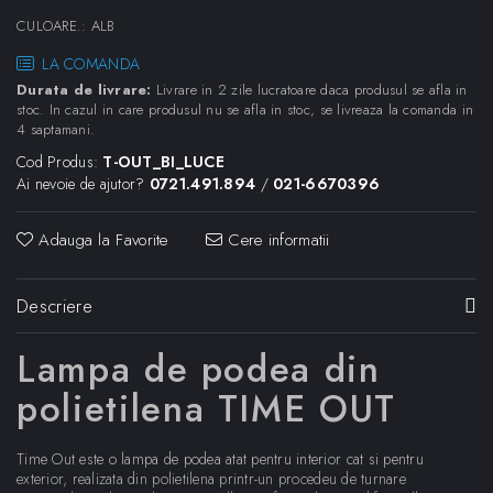
CULOARE.
:
ALB
LA COMANDA
Durata de livrare:
Livrare in 2 zile lucratoare daca produsul se afla in
stoc. In cazul in care produsul nu se afla in stoc, se livreaza la comanda in
4 saptamani.
Cod Produs:
T-OUT_BI_LUCE
Ai nevoie de ajutor?
0721.491.894
/
021-6670396
Adauga la Favorite
Cere informatii
Descriere
Lampa de podea din
polietilena TIME OUT
Time Out este o lampa de podea atat pentru interior cat si pentru
exterior, realizata din polietilena printr-un procedeu de turnare