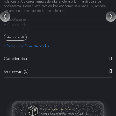
rotationala. Culoarea lampi este alba si ofera o lumina difuza alba
opalescenta. Poate fi echipata cu bec economic sau bec LED, ambele
variante cu alimentare de la retea electrica.
Specificatii:
● Culoare: Alb
● Material: Plastic.
● Rezistent la razele UV
Vezi mai mult
● Grad de protectie: IP44
● Tip soclu bec: E27
Informatii conformitate produs
● Putere bec sustinuta: 27 Watts x 2
● Lungime cablu alimentare: 3 m
● Tensiune de alimentare: 220 ~ 240 V
Caracteristici
● Utilizare: Exterior / Interior
● Dimensiuni (LxAxH): 80 x 54 x 190 cm
Review-uri
(0)
Dimensiuni:
● Diametru abajur: 80 cm
● Diametru baza: 54 cm
● Inaltime: 190 cm
Designer:
Alberto Basaglia e Natalia Rota Nodari
Transport gratuit în București
pentru comenzi mai mari de 300 lei