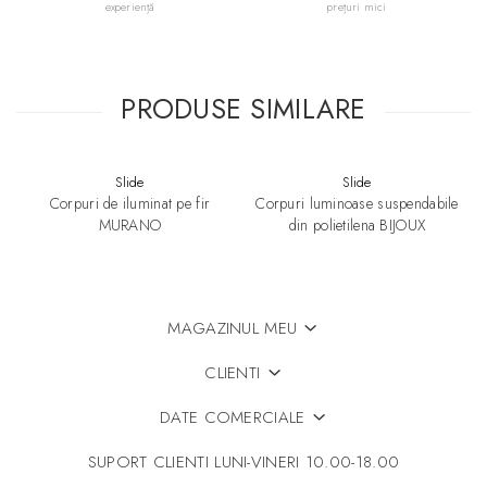
experiență
prețuri mici
PRODUSE SIMILARE
Slide
Slide
Corpuri de iluminat pe fir
Corpuri luminoase suspendabile
MURANO
din polietilena BIJOUX
Specificatii:
● Culoare: Transaparent, Fumuriu, Negru, Alb, Albastru,
Oranj, Mov
● Material: Plastic
● Grad de protectie: IP20
MAGAZINUL MEU
● Tip soclu bec: E27
● Putere bec sustinuta: 12 Watts x 2
CLIENTI
● Tensiune de alimentare: 230 V
● Dimenisuni (LxH): 78 x 25 cm
DATE COMERCIALE
Dimensiuni:
SUPORT CLIENTI
LUNI-VINERI 10.00-18.00
● Diametrul: 78 cm
● Inaltime: 25 cm