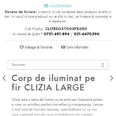
LA COMANDA
Durata de livrare:
Livrare in 2 zile lucratoare daca produsul se afla in
stoc. In cazul in care produsul nu se afla in stoc, se livreaza la comanda in
4 saptamani.
Cod Produs:
CLI78SOST003PX000
Ai nevoie de ajutor?
0721.491.894
/
021-6670396
Adauga la Favorite
Cere informatii
Descriere
Corp de iluminat pe
fir CLIZIA LARGE
Clizia este o serie de forme ce se potrivesc împreună pentru
a crea un echilibru perfect de reflexii și transparențe. Lampa
a luat notă de formele naturale, asemănătoare cu un nor
care captează primele raze schimbătoare ale soarelui