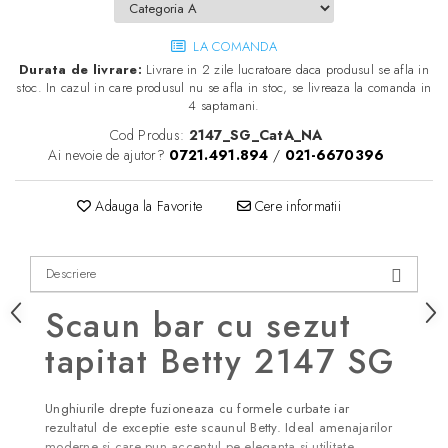
LA COMANDA
Durata de livrare:
Livrare in 2 zile lucratoare daca produsul se afla in
stoc. In cazul in care produsul nu se afla in stoc, se livreaza la comanda in
4 saptamani.
Cod Produs:
2147_SG_CatA_NA
Ai nevoie de ajutor?
0721.491.894
/
021-6670396
Adauga la Favorite
Cere informatii
Descriere
Scaun bar cu sezut
tapitat Betty 2147 SG
Unghiurile drepte fuzioneaza cu formele curbate iar
rezultatul de exceptie este scaunul Betty. Ideal amenajarilor
moderne si care pun accentul pe eleganta si utilitate,