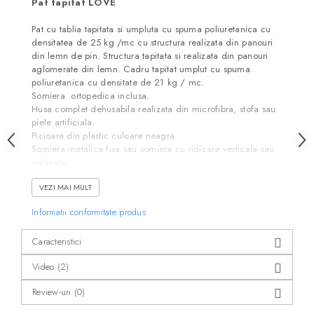
Pat tapitat LOVE
Pat cu tablia tapitata si umpluta cu spuma poliuretanica cu
densitatea de 25 kg /mc cu structura realizata din panouri
din lemn de pin. Structura tapitata si realizata din panouri
aglomerate din lemn. Cadru tapitat umplut cu spuma
poliuretanica cu densitate de 21 kg / mc.
Somiera ortopedica inclusa.
Husa complet dehusabila realizata din microfibra, stofa sau
piele artificiala.
Picioare din plastic culoare neagra.
Somiera metalica fixa sau somiera cu ridicare verticala sau
inclinata.
Patul nu include saltea.
VEZI MAI MULT
Informatii conformitate produs
Caracteristici
Video
(2)
Review-uri
(0)