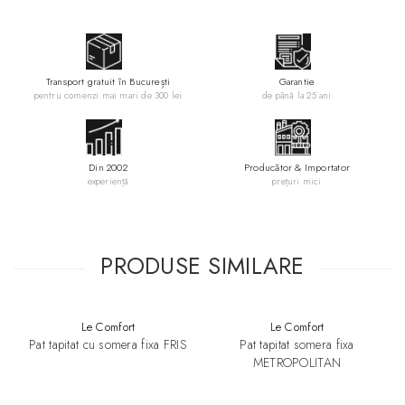
Transport gratuit în București
Garantie
pentru comenzi mai mari de 300 lei
de până la 25 ani
Din 2002
Producător & Importator
experiență
prețuri mici
PRODUSE SIMILARE
Le Comfort
Le Comfort
Pat tapitat cu somera fixa FRIS
Pat tapitat somera fixa
METROPOLITAN