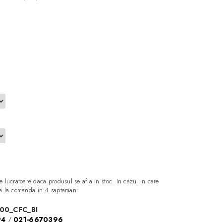
m
e lucratoare daca produsul se afla in stoc. In cazul in care
aza la comanda in 4 saptamani.
00_CFC_BI
94
/
021-6670396