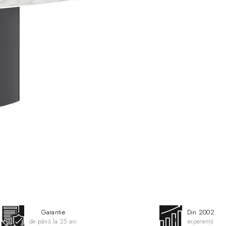
Garantie
Din 2002
de până la 25 ani
experiență