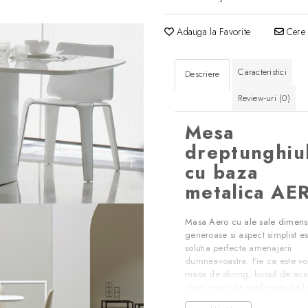
Adauga la Favorite
Cere 
Caracteristici
Descriere
Review-uri
(0)
Mesa
dreptunghiu
cu baza
metalica AE
Masa Aero cu ale sale dimens
generoase si aspect simplist es
solutia perfecta amenajarii
dumneavoastra. Fie ca este v
masa de dining, biroul de ac
chiar masa de conferinta de la
Coloana sa centrala realizata d