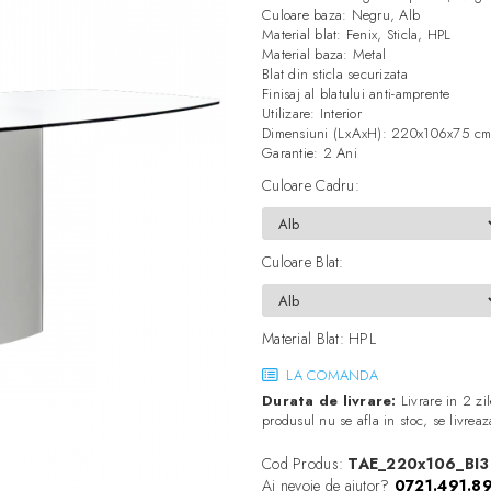
Culoare baza: Negru, Alb
Material blat: Fenix, Sticla, HPL
Material baza: Metal
Blat din sticla securizata
Finisaj al blatului anti-amprente
Utilizare: Interior
Dimensiuni (LxAxH): 220x106x75 c
Garantie: 2 Ani
Culoare Cadru
:
Culoare Blat
:
Material Blat
:
HPL
LA COMANDA
Durata de livrare:
Livrare in 2 zil
produsul nu se afla in stoc, se livre
Cod Produs:
TAE_220x106_BI3
Ai nevoie de ajutor?
0721.491.8