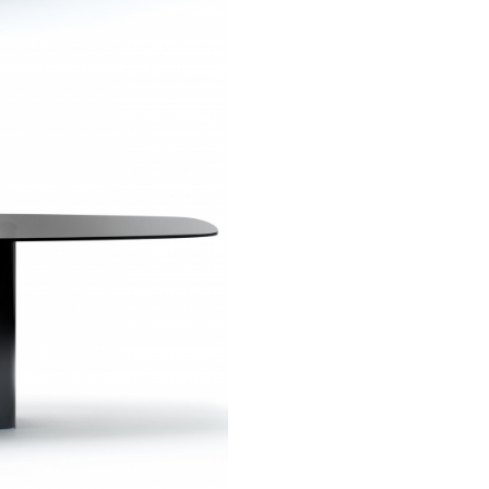
● Latime: 106 cm
● Inaltime: 75 cm
Designer:
Daniele lo Scalzo
Moscheri