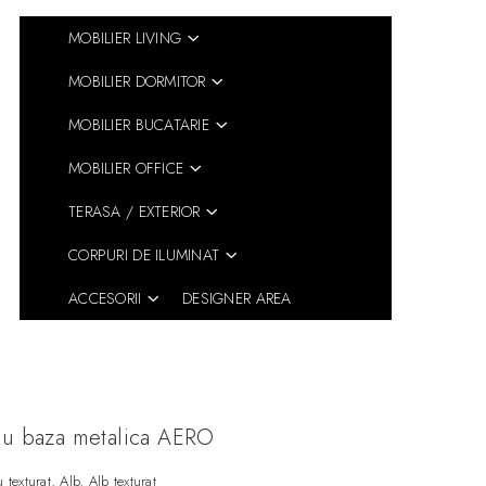
MOBILIER LIVING
MOBILIER DORMITOR
MOBILIER BUCATARIE
MOBILIER OFFICE
TERASA / EXTERIOR
CORPURI DE ILUMINAT
ACCESORII
DESIGNER AREA
cu baza metalica AERO
texturat, Alb, Alb texturat