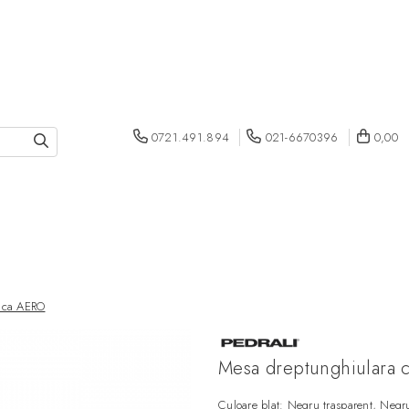
0721.491.894
021-6670396
0,00
lica AERO
Mesa dreptunghiulara 
Culoare blat: Negru trasparent, Negru 