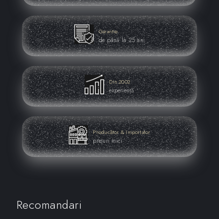
Garantie
de până la 25 ani
Din 2002
experiență
Producător & Importator
prețuri mici
Recomandari