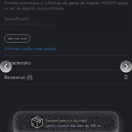
Formele armonioase si sofisticate ale gamei de mobilier HEAVEN evoca
un aer de eleganta neconventionala.
Specificatii:
● Culoare baza: Negru, Alb
● Material: Metal
● Sustine pana la 100 kg
Vezi mai mult
● Sticla securizata
● Certificat: BS 6206, BS 7376
Informatii conformitate produs
● Utilizare: Exterior / Interior
● Dimensiuni (LxH): 144 x 75 cm
Caracteristici
Dimensiuni:
● Diametru: 144 cm
Review-uri
(0)
● Inaltime: 75 cm
Designer:
Jean-Marie Massaud
Fisa tehnica
Model 3D
Transport gratuit în București
pentru comenzi mai mari de 300 lei