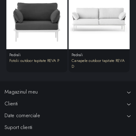
Pedrali
Pedrali
Fotolii outdoor tapitate REVA P
Canapele outdoor tapitate REVA
S
D
Magazinul meu
Clienti
Date comerciale
Suport clienti