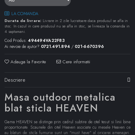
LA COMANDA
Durata de livrare:
Livrare in 2 zile lucratoare daca produsul se afla in
stoc. In cazul in care produsul nu se afla in stoc, se livreaza la comanda in
4 saptamani.
Cod Produs:
494494VA22F83
Ai nevoie de ajutor?
0721.491.894
/
021-6670396
Adauga la Favorite
Cere informatii
Descriere
Masa outdoor metalica
blat sticla HEAVEN
Gama HEAVEN se distinge prin cadrul subtire de otel tesut si linii bine
proportionate. Scaunele din otel Heaven asociate cu mesele Heaven ce
au blaturi de sticla fumurie sunt un "must have" al oricarei amenajari.