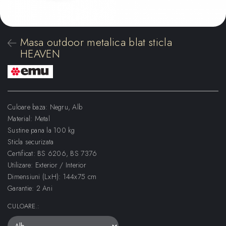
Masa outdoor metalica blat sticla
HEAVEN
Culoare baza: Negru, Alb
Material: Metal
Sustine pana la 100 kg
Sticla securizata
Certificat: BS 6206, BS 7376
Utilizare: Exterior / Interior
Dimensiuni (LxH): 144x75 cm
Garantie: 2 Ani
CULOARE.
: