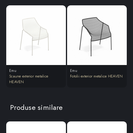
Emu
Emu
Scaune exterior metalice
Fotolii exterior metalice HEAVEN
M
HEAVEN
Produse similare