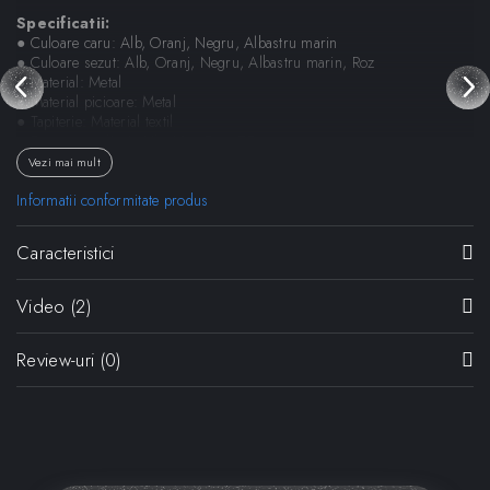
Specificatii:
● Culoare caru: Alb, Oranj, Negru, Albastru marin
● Culoare sezut: Alb, Oranj, Negru, Albastru marin, Roz
● Material: Metal
● Material picioare: Metal
● Tapiterie: Material textil
● Dimensiuni (LxAxH): 63 x 54 x 75 cm
Vezi mai mult
Dimensiuni:
● Lungime 63 cm
Informatii conformitate produs
● Adancime 54 cm
● Inaltime sezut 47 cm
Caracteristici
● Inaltime totala 75 cm
Designer:
Cazzaniga Mandelli Pagliarulo
Video
(2)
Review-uri
(0)