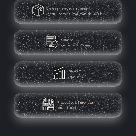
Transport gratuit în București
pentru comenzi mai mari de 300 lei
Garantie
de până la 25 ani
Din 2002
experiență
Producător & Importator
prețuri mici