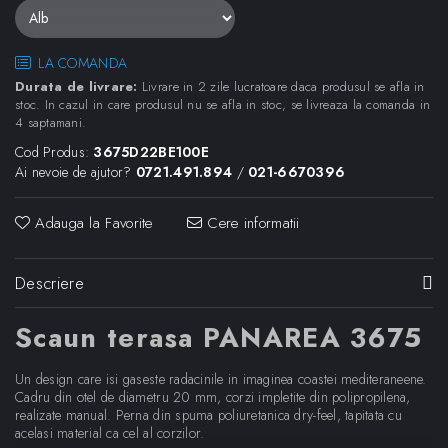
LA COMANDA
Durata de livrare:
Livrare in 2 zile lucratoare daca produsul se afla in
stoc. In cazul in care produsul nu se afla in stoc, se livreaza la comanda in
4 saptamani.
Cod Produs:
3675D22BE100E
Ai nevoie de ajutor?
0721.491.894
/
021-6670396
Adauga la Favorite
Cere informatii
Descriere
Scaun terasa PANAREA 3675
Un design care isi gaseste radacinile in imaginea coastei mediteraneene.
Cadru din otel de diametru 20 mm, corzi impletite din polipropilena,
realizate manual. Perna din spuma poliuretanica dry-feel, tapitata cu
acelasi material ca cel al corzilor.