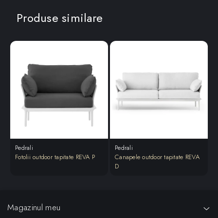
Produse similare
Pedrali
Pedrali
Fotolii outdoor tapitate REVA P
Canapele outdoor tapitate REVA
S
D
Magazinul meu