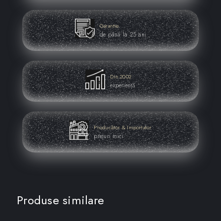
Garantie
de până la 25 ani
Din 2002
experiență
Producător & Importator
prețuri mici
Produse similare