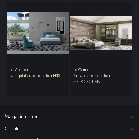
Le Comfort
Le Comfort
L
Pat tapitat cu somera fixa FRIS
Pat tapitat somera fixa
P
METROPOLITAN
Magazinul meu
Clienti