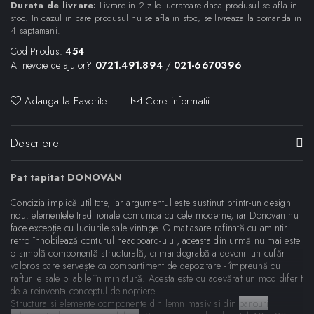
Durata de livrare:
Livrare in 2 zile lucratoare daca produsul se afla in
stoc. In cazul in care produsul nu se afla in stoc, se livreaza la comanda in
4 saptamani.
Cod Produs:
454
Ai nevoie de ajutor?
0721.491.894
/
021-6670396
Adauga la Favorite
Cere informatii
Descriere
Pat tapitat DONOVAN
Concizia implică utilitate, iar argumentul este sustinut printr-un design
nou: elementele traditionale comunica cu cele moderne, iar Donovan nu
face excepție cu luciurile sale vintage. O matlasare rafinată cu amintiri
retro înnobilează conturul headboard-ului; aceasta din urmă nu mai este
o simplă componentă structurală, ci mai degrabă a devenit un cufăr
valoros care servește ca compartiment de depozitare - împreună cu
rafturile sale pliabile în miniatură. Acesta este cu adevărat un mod diferit
de a reinventa conceptul de noptiere.
Structura si elemente componente din lemn masiv si din
panouri