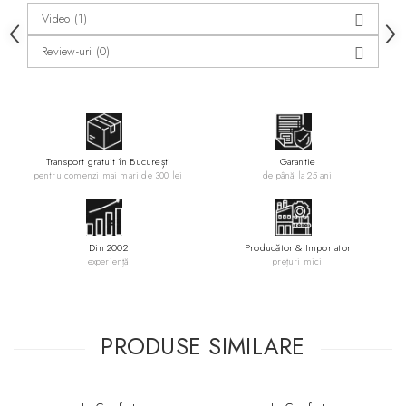
Video
(1)
Review-uri
(0)
Transport gratuit în București
Garantie
pentru comenzi mai mari de 300 lei
de până la 25 ani
Din 2002
Producător & Importator
experiență
prețuri mici
PRODUSE SIMILARE