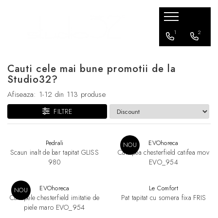
Mobilier living
Mobilier dormitor
Mobilier bucatarie
Mobilier office
Terasa / exterior
Corpuri de Iluminat
Accesorii
1
2
Banchete si tabureti
Paturi
Scaune bar
Scaune office
Scaune
Aplice
Iluminat
Cauti cele mai bune promotii de la
Canapele
Scaune bar
Lampadare
Studio32?
Comode
Fotolii
Lampi suspendate
Afiseaza:
1-
12
din
113
produse
Console TV
Canapele
Plafoniere
FILTRE
Fotolii
Mese
Veioze
Masute de cafea
Sezlonguri
Mese
Ghivece de flori
Pedrali
EVOhoreca
NOU
Scaun inalt de bar tapitat GLISS
Canapea chesterfield catifea mov
Scaune
Seturi terasa
980
EVO_954
EVOhoreca
Le Comfort
NOU
Canapele chesterfield imitatie de
Pat tapitat cu somera fixa FRIS
piele maro EVO_954