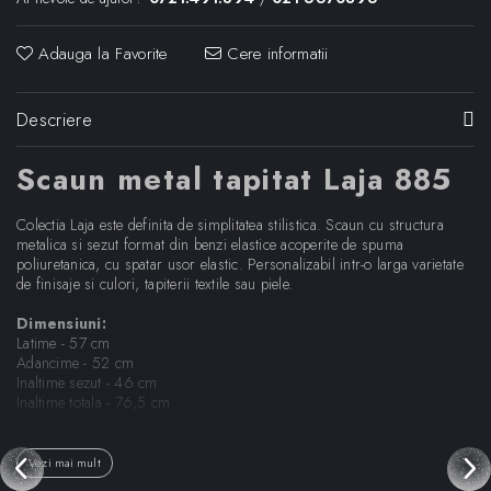
Adauga la Favorite
Cere informatii
Descriere
Scaun metal tapitat Laja 885
Colectia Laja este definita de simplitatea stilistica. Scaun cu structura
metalica si sezut format din benzi elastice acoperite de spuma
poliuretanica, cu spatar usor elastic. Personalizabil intr-o larga varietate
de finisaje si culori, tapiterii textile sau piele.
Dimensiuni:
Latime - 57 cm
Adancime - 52 cm
Inaltime sezut - 46 cm
Inaltime totala - 76,5 cm
Designer:
Patrick Jouin
Vezi mai mult