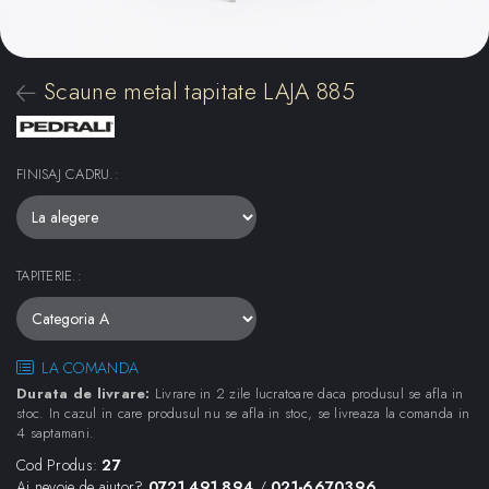
Scaune metal tapitate LAJA 885
FINISAJ CADRU.
:
TAPITERIE.
:
LA COMANDA
Durata de livrare:
Livrare in 2 zile lucratoare daca produsul se afla in
stoc. In cazul in care produsul nu se afla in stoc, se livreaza la comanda in
4 saptamani.
Cod Produs:
27
Ai nevoie de ajutor?
0721.491.894
/
021-6670396