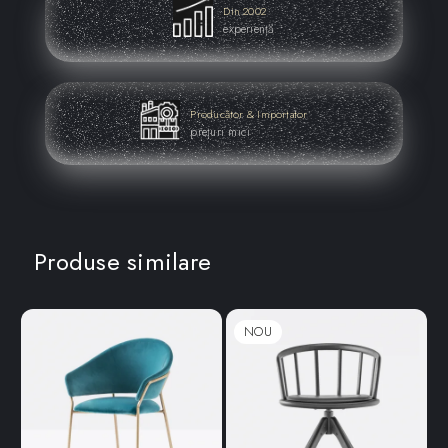
Din 2002
experiență
Producător & Importator
prețuri mici
Produse similare
NOU