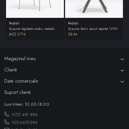
Pedrali
Pedrali
P
Scaune tapitate cadru metalic
Scaune lemn sezut tapitat NYM
S
JAZZ 3716
2846
Magazinul meu
Clienti
Date comerciale
Suport clienti
Luni-Vineri 10.00-18.00
0721.491.894
021-6670396