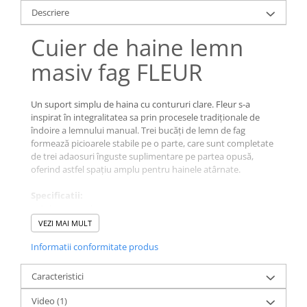
Descriere
Cuier de haine lemn
masiv fag FLEUR
Un suport simplu de haina cu contururi clare. Fleur s-a
inspirat în integralitatea sa prin procesele tradiționale de
îndoire a lemnului manual. Trei bucăți de lemn de fag
formează picioarele stabile pe o parte, care sunt completate
de trei adaosuri înguste suplimentare pe partea opusă,
oferind astfel spațiu amplu pentru hainele atârnate.
Specificatii:
● Culoare: La alegere
● Esenta lemn: Fag
VEZI MAI MULT
● Utilizare: Interior
Informatii conformitate produs
● Dimensiuni (LxH): 57 x 178 cm
Dimensiuni:
Caracteristici
● Diametru: 57 cm
● Inlatime: 178 cm
Video
(1)