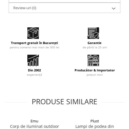
Designer:
Review-uri
Lubo Majer
(0)
Fisa tehnica
Model 3D
Transport gratuit în București
Garantie
pentru comenzi mai mari de 300 lei
de până la 25 ani
Din 2002
Producător & Importator
experiență
prețuri mici
PRODUSE SIMILARE
Emu
Plust
Corp de iluminat outdoor
Lampi de podea din