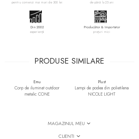
Fisa tehnica
pentru comenzi mai mari de 300 lei
de până la 25 ani
Model 3D
Din 2002
Producător & Importator
experiență
prețuri mici
PRODUSE SIMILARE
Emu
Plust
Corp de iluminat outdoor
Lampi de podea din polietilena
metalic CONE
NICOLE LIGHT
MAGAZINUL MEU
CLIENTI