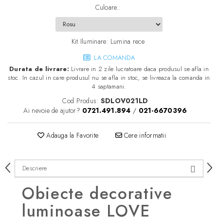
Culoare.
:
Kit Iluminare
:
Lumina rece
LA COMANDA
Durata de livrare:
Livrare in 2 zile lucratoare daca produsul se afla in
stoc. In cazul in care produsul nu se afla in stoc, se livreaza la comanda in
4 saptamani.
Cod Produs:
SDLOV021LD
Ai nevoie de ajutor?
0721.491.894
/
021-6670396
Adauga la Favorite
Cere informatii
Descriere
Obiecte decorative
luminoase LOVE