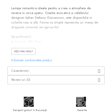
Lampa romantica ideala pentru a crea o atmosfera de
reverie in orice spatiu. Creatie evocativa a celebrului
designer italian Stefano Giovannoni, este disponibila in
culorile rosu si alb. Forma sa simpla reprezinta un mesaj de
dragoste universal recognoscibil.
Specificatii:
● Culoare: Alb, Rosu
● Material: Plastic
● Lumina rece
VEZI MAI MULT
● Alimentare la priza
Informatii conformitate produs
● Tip soclu bec: G45 / E27
● Utilizare: Exterior / Interior
● Dimensiuni (LxAxH): 40 x 27 x 38 cm
Caracteristici
Dimensiuni:
Review-uri
(0)
● Lungime: 40 cm
● Adancime: 27 cm
● Inaltime: 38 cm
Designer:
Stefano Giovannoni
Transport gratuit în București
Garantie