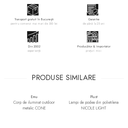
Transport gratuit în București
Garantie
pentru comenzi mai mari de 300 lei
de până la 25 ani
Specificatii:
● Culoare: Alb
● Material: Plastic
Din 2002
Producător & Importator
● Iulimare multicolora RGB
experiență
prețuri mici
● Sistem Candy Light compatibil cu orice smartphone
● Alimentare la priza
● Doua surse de iluminare
● Tip soclu bec: G45 / E27
PRODUSE SIMILARE
● Utilizare: Exterior / Interior
● Dimensiuni (LxH): 145 x 48 cm
Dimensiuni:
Emu
Plust
● Diametru: 145 cm
Corp de iluminat outdoor
Lampi de podea din polietilena
● Adancime: 48 cm
metalic CONE
NICOLE LIGHT
Designer:
Giò Colonna Romano
Fisa tehnica