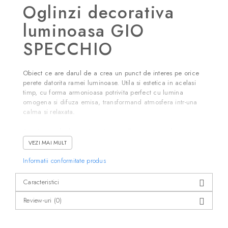
Oglinzi decorativa
luminoasa GIO
SPECCHIO
Obiect ce are darul de a crea un punct de interes pe orice
perete datorita ramei luminoase. Utila si estetica in acelasi
timp, cu forma armonioasa potrivita perfect cu lumina
omogena si difuza emisa, transformand atmosfera intr-una
calma si relaxata.
Acest corp de iluminat poate avea iluminarea cu lumina
rece (lumina zilei), iluminare multicolora RGB cu
VEZI MAI MULT
telecomanda sau iluminare multicolor cu control al culorilor
de pe telefonul dumneavoastra. Sistemul de control al
Informatii conformitate produs
culorilor de pe smartphone se numeste Candy Light iar
efectele sale vizuale vor fi magice.
Caracteristici
Review-uri
(0)