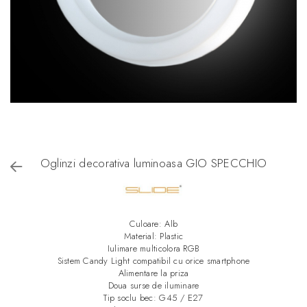
Oglinzi decorativa luminoasa GIO SPECCHIO
Culoare: Alb
Material: Plastic
Iulimare multicolora RGB
Sistem Candy Light compatibil cu orice smartphone
Alimentare la priza
Doua surse de iluminare
Tip soclu bec: G45 / E27