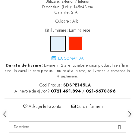
Utilizare: Exterior / Interior
Dimensiuni (LxH): 145x48 cm
Garantie: 2 Ani
Culoare.
:
Alb
Kit iluminare
: Lumina rece
LA COMANDA
Durata de livrare:
Livrare in 2 zile lucratoare daca produsul se afla in
stoc. In cazul in care produsul nu se afla in stoc, se livreaza la comanda in
4 saptamani.
Cod Produs:
SDSPE145LA
Ai nevoie de ajutor?
0721.491.894
/
021-6670396
Adauga la Favorite
Cere informatii
Descriere