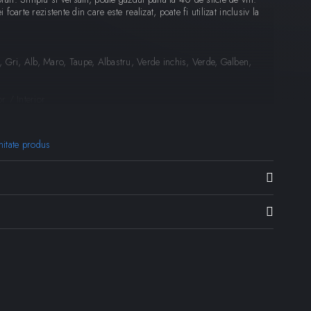
i foarte rezistente din care este realizat, poate fi utilizat inclusiv la
 Gri, Alb, Maro, Taupe, Albastru, Verde inchis, Verde, Galben,
or / Interior
H): 80 x 40 x 55 cm
mitate produs
 cm
m
 Wanders