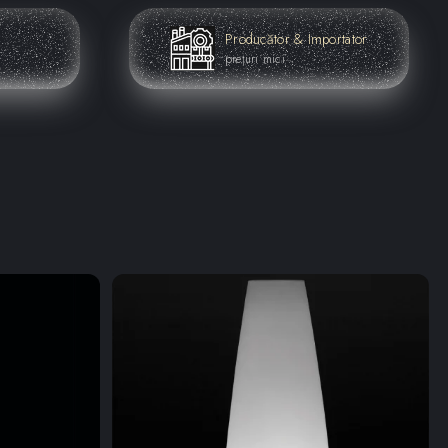
Producător & Importator
prețuri mici