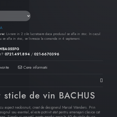
A
re:
Livrare in 2 zile lucratoare daca produsul se afla in stoc. In cazul
u se afla in stoc, se livreaza la comanda in 4 saptamani.
WBA055FG
or?
0721.491.894
/
021-6670396
vorite
Cere informatii
t sticle de vin BACHUS
i cu aspect neobisnuit, creat de designerul Marcel Wanders. Prin
signul sau esential, el este potrivit atat pentru amenajari clasice cat
oran. Simplu si versatil, poate gazdui pana la 40 de sticle de vin.