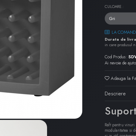
CULOARE.
:
LA COMAND
Durata de livra
in care produsul n
Cod Produs:
SD
Ai nevoie de ajut
Adauga la Fa
Descriere
Supor
Raft pentru vinur
modularitatea si de
si in stil contemp