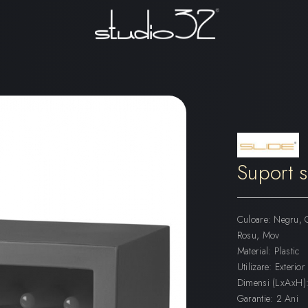
Suport 
Culoare: Negru, G
Rosu, Mov
Material: Plastic
Utilizare: Exterior
Dimensi (LxAxH
Garantie: 2 Ani