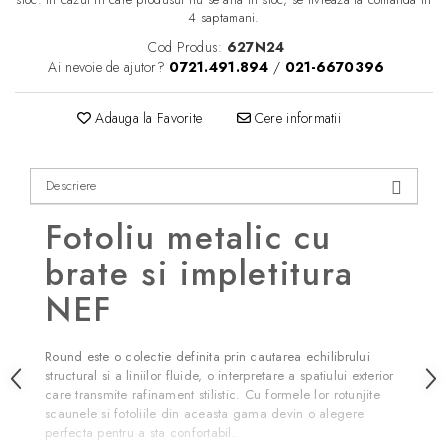
4 saptamani.
Cod Produs:
627N24
Ai nevoie de ajutor?
0721.491.894
/
021-6670396
Adauga la Favorite
Cere informatii
Descriere
Fotoliu metalic cu
brate si impletitura
NEF
Round este o colectie definita prin cautarea echilibrului
structural si a liniilor fluide, o interpretare a spatiului exterior
care transmite rafinament stilistic. Cu formele lor rotunjite
scaunele si fotoliile din aceasta gama devin o alegere
perfecta pentru a sta confortabil.