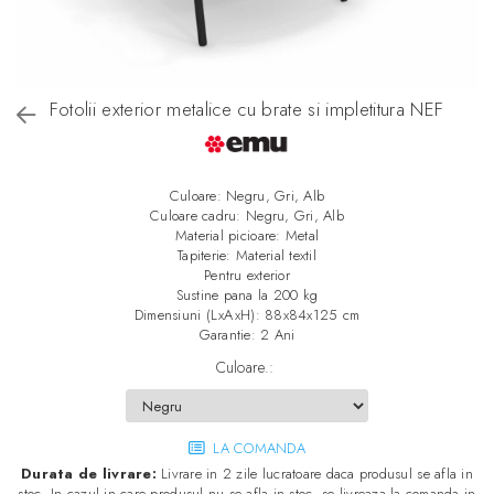
Fotolii exterior metalice cu brate si impletitura NEF
Culoare: Negru, Gri, Alb
Culoare cadru: Negru, Gri, Alb
Material picioare: Metal
Tapiterie: Material textil
Pentru exterior
Sustine pana la 200 kg
Dimensiuni (LxAxH): 88x84x125 cm
Garantie: 2 Ani
Culoare.
:
LA COMANDA
Durata de livrare:
Livrare in 2 zile lucratoare daca produsul se afla in
stoc. In cazul in care produsul nu se afla in stoc, se livreaza la comanda in