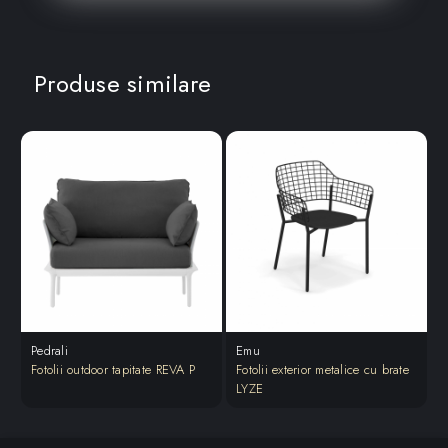
Produse similare
Pedrali
Emu
Fotolii outdoor tapitate REVA P
Fotolii exterior metalice cu brate
F
LYZE