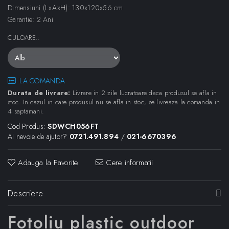
Dimensiuni (LxAxH): 130x120x56 cm
Garantie: 2 Ani
CULOARE.
:
LA COMANDA
Durata de livrare:
Livrare in 2 zile lucratoare daca produsul se afla in
stoc. In cazul in care produsul nu se afla in stoc, se livreaza la comanda in
4 saptamani.
Cod Produs:
SDWCH056FT
Ai nevoie de ajutor?
0721.491.894
/
021-6670396
Adauga la Favorite
Cere informatii
Descriere
Fotoliu plastic outdoor