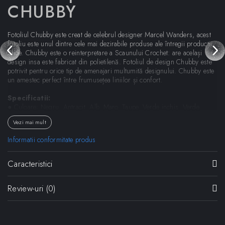
CHUBBY
Fotoliul Chubby este creat de celebrul designer Marcel Wanders, acest
fotoliu este unul dintre cele mai dezirabile produse ale întregii producții
Slide. Chubby este o reinterpretare a Scaunului Crochet: are același
design insa este fabricat din polietilenă. Fotoliul de design Chubby este
potrivit pentru orice tip de amenajari multumită designului. Chubby este
un amestec perfect între frumusețea liniilor și confort.
Specificatii:
● Culoare: Negru, Antracit, Alb, Maro, Taupe, Verde inchis, Verde,
Albastru, Galben, Oranj, Rosu, Mov
Vezi mai mult
● Material: Plastic
● Pentru exterior
Informatii conformitate produs
● Curatarea suprafetelor cu usurinta
● Dimensiuni (LxAxH): 130 x 120 x 56 cm
Caracteristici
Dimensiuni:
● Latime: 130 cm
Review-uri
(0)
● Adancime: 120 cm
● Inaltime sezut: 27 cm
● Inaltime totala: 56 cm
Designer:
Marcel Wanders