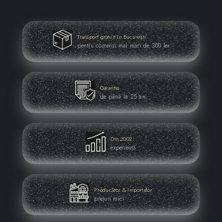
Fisa tehnica
Model 3D
Transport gratuit în București
pentru comenzi mai mari de 300 lei
Garantie
de până la 25 ani
Din 2002
experiență
Producător & Importator
prețuri mici