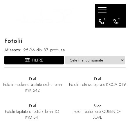
Mobilier living
Mobilier dormitor
Mobilier bucatarie
Mobilier office
Terasa / exterior
Corpuri de Iluminat
Accesorii
1
2
Banchete si tabureti
Paturi
Scaune bar
Scaune office
Scaune
Aplice
Iluminat
Fotolii
Canapele
Scaune bar
Lampadare
Comode
Fotolii
Lampi suspendate
Afiseaza:
25-
36
din
87
produse
Console TV
Canapele
Plafoniere
FILTRE
Fotolii
Mese
Veioze
Masute de cafea
Sezlonguri
Et al
Et al
Fotolii moderne tapitate cadru lemn
Fotolii rotative tapitate KICCA 019
Mese
Ghivece de flori
KYK 542
Scaune
Seturi terasa
Et al
Slide
Fotolii tapitate structura lemn TO-
Fotolii polietilena QUEEN OF
KYO 541
LOVE