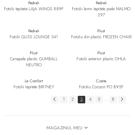
Pedrali
Pedrali
Fotolii tapitate LAJA WINGS 889F
Fotolii lemn tapitate piele MALMO
297
Pedrali
Plust
Fotolii GLISS LOUNGE 341
Fotoliu din plastic FROZEN CHAIR
Plust
Plust
Canapele plastic GUMBALL
Fotolii exterior plastic OHLA
NEUTRO
Le Comfort
Cizeta
Fotolii tapitate BRITNEY
Fotoliu Cocoon PO B95F
1
2
3
4
5
8
...
MAGAZINUL MEU