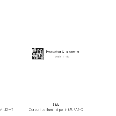
Producător & Importator
prețuri mici
Slide
gintiu
UBA LIGHT
Corpuri de iluminat pe fir MURANO
Lampi de