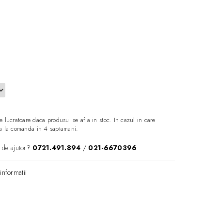
e lucratoare daca produsul se afla in stoc. In cazul in care
aza la comanda in 4 saptamani.
 de ajutor?
0721.491.894
/
021-6670396
informatii