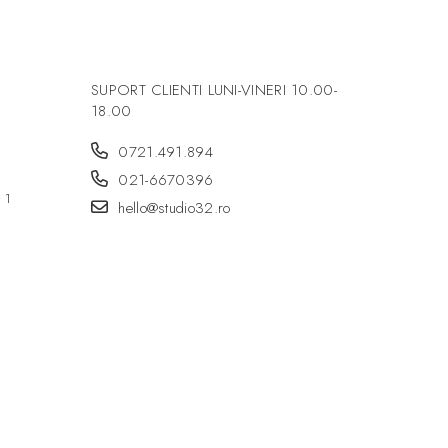
ts
20 ~ 240
SUPORT CLIENTI
LUNI-VINERI 10.00-
m
18.00
0721.491.894
021-6670396
r 1
hello@studio32.ro