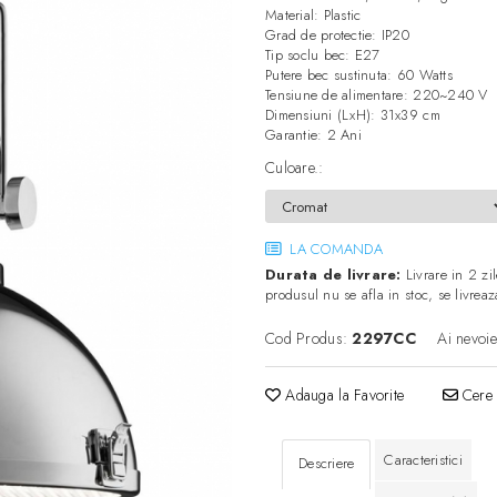
Material: Plastic
Grad de protectie: IP20
Tip soclu bec: E27
Putere bec sustinuta: 60 Watts
Tensiune de alimentare: 220~240 V
Dimensiuni (LxH): 31x39 cm
Garantie: 2 Ani
Culoare.
:
LA COMANDA
Durata de livrare:
Livrare in 2 zil
produsul nu se afla in stoc, se livre
Cod Produs:
2297CC
Ai nevoie
Adauga la Favorite
Cere 
Caracteristici
Descriere