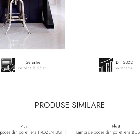
Garantie
Din 2002
de până la 25 ani
experiență
PRODUSE SIMILARE
Specificatii:
Plust
Plust
● Culoare: Cromat, Cromat, Ar
podea din polietilena FROZEN LIGHT
Lampi de podea din polietilena B
● Material: Plastic
● Grad de protectie: IP20