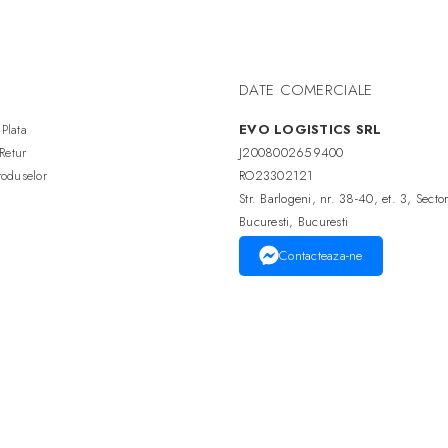
● Tip soclu bec: E27
● Putere bec sustinuta: 60 Wat
● Tensiune de alimentare: 2
V
DATE COMERCIALE
● Dimensiuni (LxH): 31 x 39 c
Plata
EVO LOGISTICS SRL
Dimensiuni:
● Diametru: 31 cm
 Retur
J2008002659400
● Inaltime: 39
roduselor
RO23302121
Str. Barlogeni, nr. 38-40, et. 3, Secto
Bucuresti, Bucuresti
Contacteaza-ne