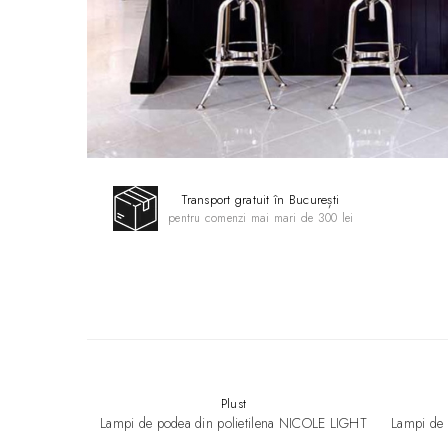
Transport gratuit în București
pentru comenzi mai mari de 300 lei
Plust
Lampi de podea din polietilena NICOLE LIGHT
Lampi de 