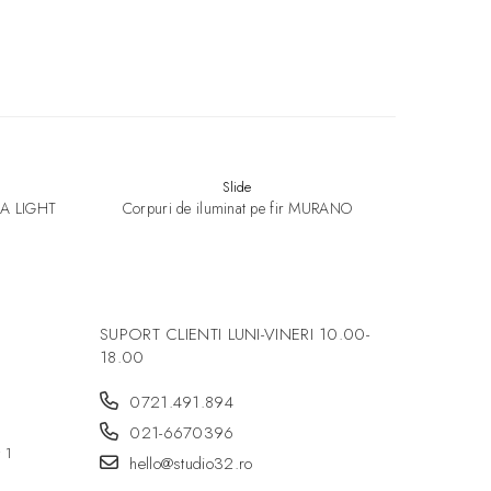
 e
Slide
UBA LIGHT
Corpuri de iluminat pe fir MURANO
Lampi de
SUPORT CLIENTI
LUNI-VINERI 10.00-
18.00
0721.491.894
021-6670396
r 1
hello@studio32.ro