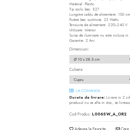
Material: Plastic
Tip soclu bec: E27
Lungime cablu de alimentare: 150 c
Putere bec sustinuta: 23 Watts
Tensiune de alimentare: 220~240 V
Utilizare: Interior
Sursa de iluminare nu este inclusa in 
Garantie: 2 Ani
Dimensiuni
:
Culoare.
:
LA COMANDA
Durata de livrare:
Livrare in 2 zil
produsul nu se afla in stoc, se livre
Cod Produs:
L006SW_A_OR2
Adauga la Favorite
Cere 