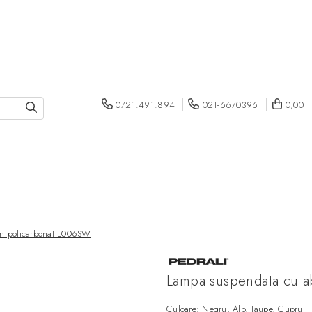
0721.491.894
021-6670396
0,00
in policarbonat L006SW
Lampa suspendata cu a
Culoare: Negru, Alb, Taupe, Cupru