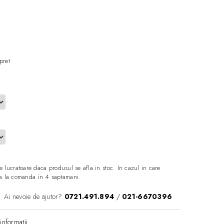
m
pret
e lucratoare daca produsul se afla in stoc. In cazul in care
aza la comanda in 4 saptamani.
Ai nevoie de ajutor?
0721.491.894
/
021-6670396
informatii