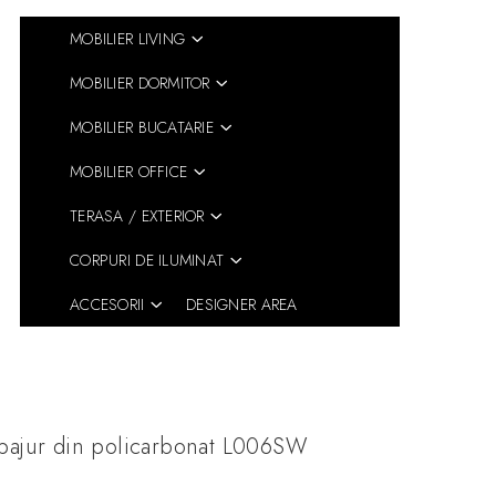
MOBILIER LIVING
MOBILIER DORMITOR
MOBILIER BUCATARIE
MOBILIER OFFICE
TERASA / EXTERIOR
CORPURI DE ILUMINAT
ACCESORII
DESIGNER AREA
bajur din policarbonat L006SW