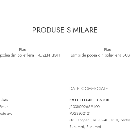
Designer:
Alberto Basaglia
Natalia Rota Nodari
PRODUSE SIMILARE
Plust
Plust
podea din polietilena FROZEN LIGHT
Lampi de podea din polietilena B
DATE COMERCIALE
Plata
EVO LOGISTICS SRL
 Retur
J2008002659400
roduselor
RO23302121
Str. Barlogeni, nr. 38-40, et. 3, Secto
Bucuresti, Bucuresti