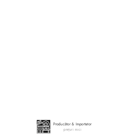
deste o
ă
Cupru
: 150 cm
s
 ~ 240 V
lusa in
Producător & Importator
prețuri mici