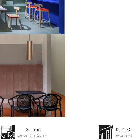
alba) mascheaza becul si raspan
lumina difuza creand o atmosfer
cerească
.
Specificatii:
● Culoare: Negru, Alb, Taupe, 
● Material: Plastic
● Tip soclu bec: E27
● Lungime cablu de alimentare
● Putere bec sustinuta: 23 Watt
● Tensiune de alimentare: 220
● Utilizare: Interior
● Sursa de iluminare nu este inc
pret
Dimensiuni:
L006SW/A
Diametru abajur: 10 cm
Inaltime abajur: 28.5 cm
L006SW/B
Diametru abajur: 17 cm
Garantie
Din 2002
Inaltime abajur: 47.5 cm
de până la 25 ani
experiență