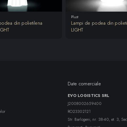
Plust
odea din polietilena
Lampi de podea din poliet
IGHT
LIGHT
Date comerciale
EVO LOGISTICS SRL
J2008002659400
elor
RO23302121
Str. Barlogeni, nr. 38-40, et. 3, Sec