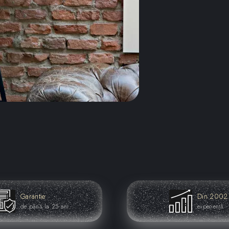
Specificatii:
● Culoare: Negru
● Material: Lemn
● Tip soclu bec: 
● Grad de protect
● Putere bec sust
● Tensiune de al
● Dimensiuni (Lx
Dimensiuni:
● Diametru: 76 
● Inaltime: 175 c
Fisa tehnica
Instructiuni de a
Garantie
Din 2002
de până la 25 ani
experiență