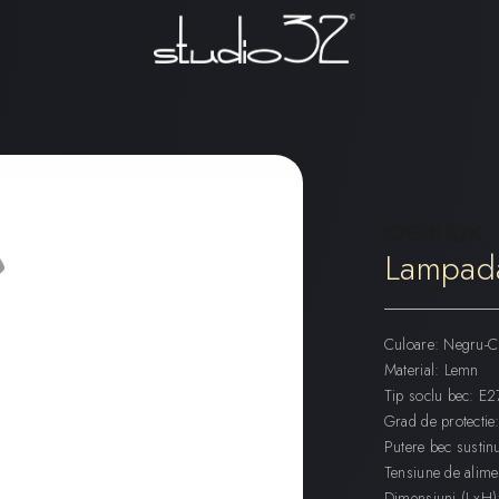
Lampad
Culoare: Negru-
Material: Lemn
Tip soclu bec: E2
Grad de protectie
Putere bec sustin
Tensiune de alim
Dimensiuni (LxH