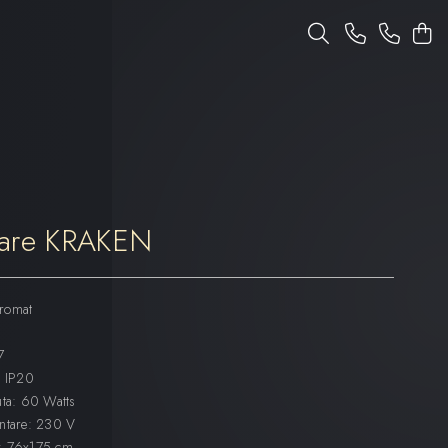
are KRAKEN
Cromat
7
: IP20
uta: 60 Watts
entare: 230 V
): 76x175 cm