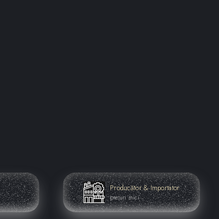
-Cromat
E27
ie: IP20
inuta: 60 Watts
imentare: 230 V
H): 76 x 175 cm
cm
m
nsamblare
Producător & Importator
prețuri mici