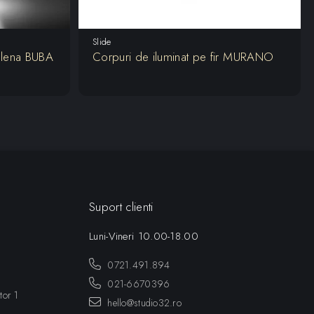
Slide
ilena BUBA
Corpuri de iluminat pe fir MURANO
Suport clienti
Luni-Vineri 10.00-18.00
0721.491.894
021-6670396
tor 1
hello@studio32.ro