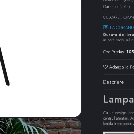
Garantie: 2 Ani
CULOARE.
:
CROM
LA COMAND
Durata de livra
in care produsul n
Cod Produs:
10
Adauga la Fa
Descriere
Lampa
Cu un design inco
centrul atentiei.
lentila transparen