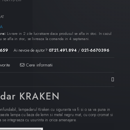
AT
A
re:
Livrare in 2 zile lucratoare daca produsul se afla in stoc. In cazul
u se afla in stoc, se livreaza la comanda in 4 saptamani.
5659
Ai nevoie de ajutor?
0721.491.894
/
021-6670396
vorite
Cere informatii
dar KRAKEN
nfundabil, lampadarul Kraken cu siguranta va fi si o sa va puna in
 Aceasta lampa cu baza de lemn si metal negru mat, cu corp cromat si
ta se integreaza cu usurinta in orice amenajare.