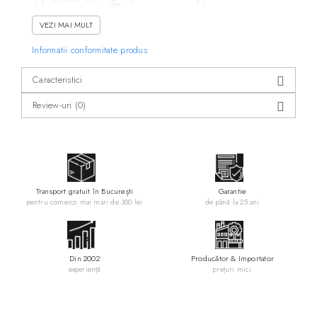
VEZI MAI MULT
Informatii conformitate produs
Caracteristici
Review-uri
(0)
Transport gratuit în București
Garantie
pentru comenzi mai mari de 300 lei
de până la 25 ani
Din 2002
Producător & Importator
experiență
prețuri mici
Specificatii: