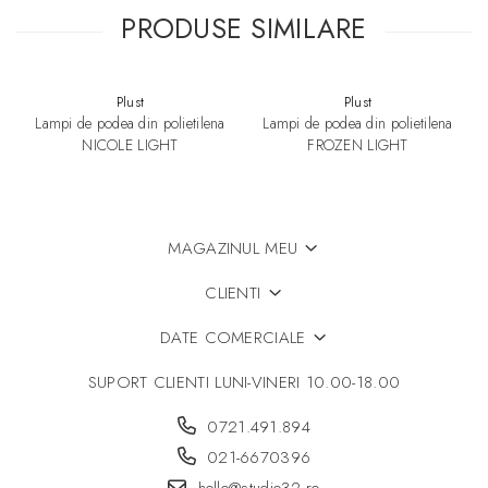
● Culoare abajur: Alama
PRODUSE SIMILARE
● Culoare cadru: Negru
● Material: Metal
● Grad de protectie: IP20
● Tip soclu bec: E27
Plust
Plust
● Putere bec sustinuta: 15 Watts x 6
Lampi de podea din polietilena
Lampi de podea din polietilena
● Tensiune de alimentare: 220 ~ 240 V
NICOLE LIGHT
FROZEN LIGHT
● Utilizare: Interior
● Dimensiuni (LxH): 54 x 23 cm
Dimensiuni:
● Diametru: 54 cm
MAGAZINUL MEU
● Inaltime: 23 cm
CLIENTI
DATE COMERCIALE
SUPORT CLIENTI
LUNI-VINERI 10.00-18.00
0721.491.894
021-6670396