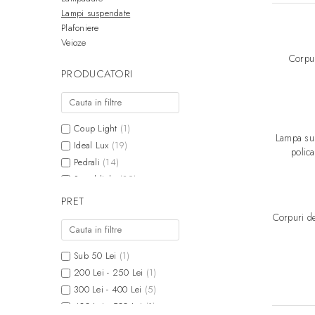
Lampi suspendate
Plafoniere
Veioze
Corpur
PRODUCATORI
Coup Light
(1)
Lampa sus
Ideal Lux
(19)
polic
Pedrali
(14)
Searchlight
(39)
Slamp
(16)
PRET
Slide
(50)
Corpuri d
Sub 50 Lei
(1)
200 Lei - 250 Lei
(1)
300 Lei - 400 Lei
(5)
400 Lei - 500 Lei
(1)