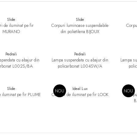
Slide
Slide
i de iluminat pe fir
Corpuri luminoase suspendabile
Corpur
MURANO
din polietilena BIJOUX
Pedrali
Pedrali
pendata cu abajur din
Lampa suspendata cu abajur din
Lampa su
arbonat L002S/BA
policarbonat L004SW/A
pol
Slide
Ideal Lux
NOU
NOU
e iluminat pe fir PLUME
Corpuri de iluminat pe fir LOOK
Corpur
B