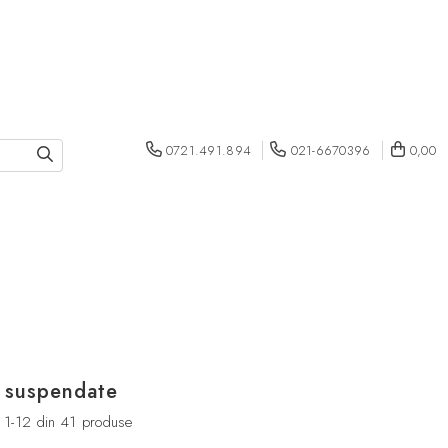
0721.491.894
021-6670396
0,00
 suspendate
1-
12
din
41
produse