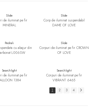
Slide
Slide
i de iluminat pe fir
Corp de iluminat suspendabil
MINERAL
DAME OF LOVE
Pedrali
Slide
spendata cu abajur din
Corpuri de iluminat pe fir CROWN
icarbonat L006SW
OF LOVE
Searchlight
Searchlight
i de iluminat pe fir
Corpuri de iluminat pe fir
ALLOON 1384
VIBRANT 6465
1
2
3
4