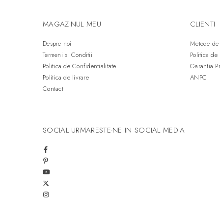
500 Lei - 750 Lei
(22)
750 Lei - 1000 Lei
(24)
MAGAZINUL MEU
CLIENTI
Peste 1000 Lei
(85)
Despre noi
Metode de 
Termeni si Conditii
Politica de
Politica de Confidentialitate
Garantia P
Politica de livrare
ANPC
Contact
SOCIAL
URMARESTE-NE IN SOCIAL MEDIA