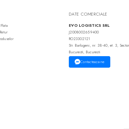
DATE COMERCIALE
Plata
EVO LOGISTICS SRL
 Retur
J2008002659400
roduselor
RO23302121
Str. Barlogeni, nr. 38-40, et. 3, Secto
Bucuresti, Bucuresti
Contacteaza-ne