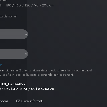
xH): 180 / 160 / 120 / 90 x 200 cm
aza demontat
A
re:
Livrare in 2 zile lucratoare daca produsul se afla in stoc. In cazul
u se afla in stoc, se livreaza la comanda in 4 saptamani.
BX3_CatB-4897
or?
0721.491.894
/
021-6670396
vorite
Cere informatii