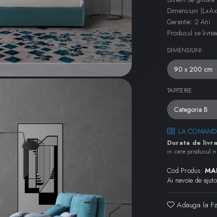
Dimensiuni (LxA
Garantie: 2 Ani
Produsul se livre
DIMENSIUNI
:
TAPITERIE.
:
LA COMAND
Durata de livra
in care produsul n
Cod Produs:
MA
Ai nevoie de ajut
Adauga la Fa