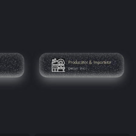
Producător & Importator
prețuri mici