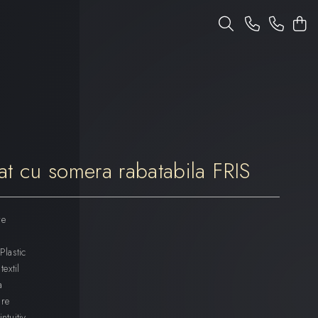
tat cu somera rabatabila FRIS
re
Plastic
textil
a
are
ntuitiv