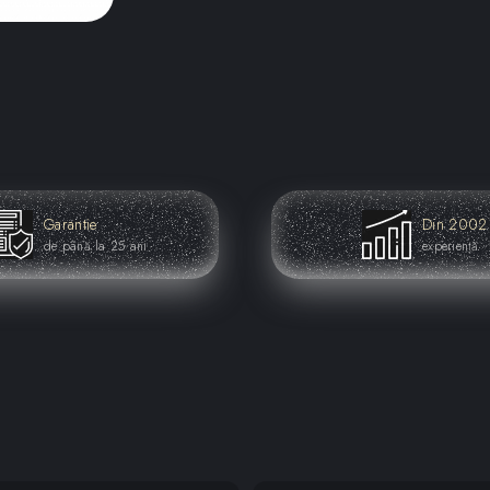
Garantie
Din 2002
de până la 25 ani
experiență