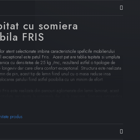
pitat cu somiera
bila FRIS
lor atent selectionate imbina caracteristicile speficife mobilierului
tul exceptional este patul Fris. Acest pat are tablia tapitata si umpluta
anica cu densitatea de 25 kg /mc, rezultand astfel o tipologie de
 longeviv dar care ofera confort exceptional. Structura este realizata
emn de pin, acest tip de lemn fiind unul cu o masa reduse insa
elocarea patului fiind astfel posibilia cu un minim de efort.
i Fris este realizata din panouri aglomerate din lemn laminat, acest
otodata zeristenta la umezeala dar si la zgariere. Somiera ortopedica
 necesar posturii dumneavaostra in timpul somnului este inclusa,
 fixa sau mobila in functie de alegerea dumneavaostra.
mitate produs
izata din material textil rezistent la frecare si care faciliteaza curatarea
 Fris are tapiteria realizata tip husa complet dehusabila, curatarea
fel deosebit de usoara. Picioare sunt realizate din polipropilena de
cest compozit ofera patului rezistenta sporita impotriva frecarii fara a