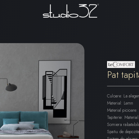
Pat tapi
Culoare: La alege
Material: Lemn
Material picioare: 
Tapiterie: Material 
Somiera rabatabil
Spatiu de depozit
Sistem de glisare i