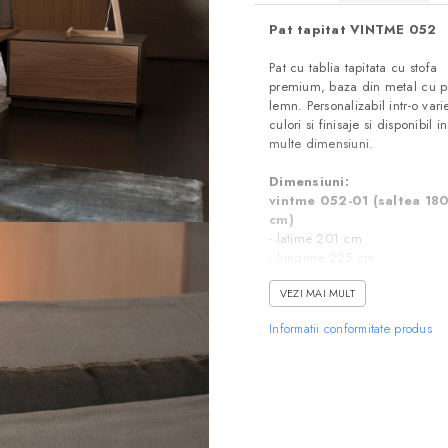
Pat tapitat VINTME 052
Pat cu tablia tapitata cu stofa
premium, baza din metal cu pr
lemn. Personalizabil intr-o vari
culori si finisaje si disponibil i
multe dimensiuni.
Dimensiuni:
vintme 052-01 (saltea 1
cm)
- latime 201 cm
- lungime 225 cm
- inaltime 98 cm
VEZI MAI MULT
vintme 052-02 (saltea 1
Informatii conformitate produs
cm)
- latime 181 cm
- lungime 225 cm
- inaltime 98 cm
vintme 052-03 (saltea 1
cm)