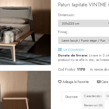
Paturi tapitate VINTME
Dimensiuni
:
Finisaj
:
LA COMANDA
Durata de livrare:
Livrare in 2 zil
produsul nu se afla in stoc, se livre
Cod Produs:
1170
Ai nevoie de 
Adauga la Favorite
Cere 
Caracteristici
V
Descriere
Review-uri
(0)