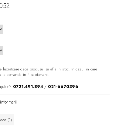
 052
e lucratoare daca produsul se afla in stoc. In cazul in care
aza la comanda in 4 saptamani.
ajutor?
0721.491.894
/
021-6670396
informatii
ideo
(1)