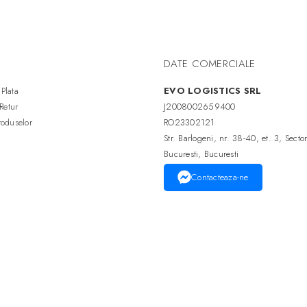
DATE COMERCIALE
Plata
EVO LOGISTICS SRL
 Retur
J2008002659400
roduselor
RO23302121
Str. Barlogeni, nr. 38-40, et. 3, Secto
Bucuresti, Bucuresti
Contacteaza-ne