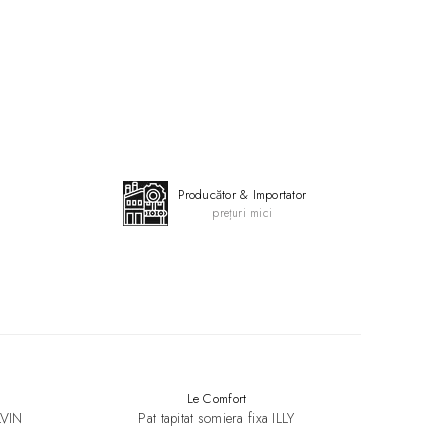
Producător & Importator
prețuri mici
Le Comfort
LVIN
Pat tapitat somiera fixa ILLY
Pat t