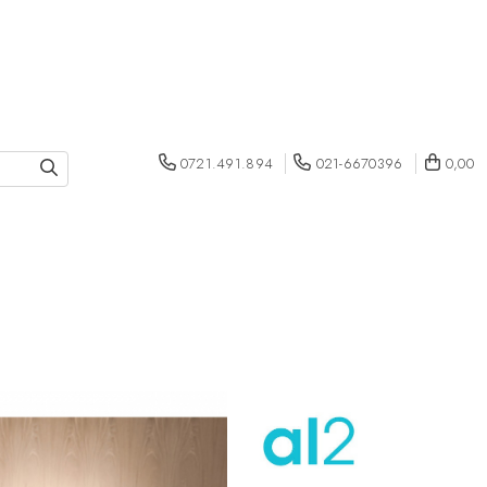
0721.491.894
021-6670396
0,00