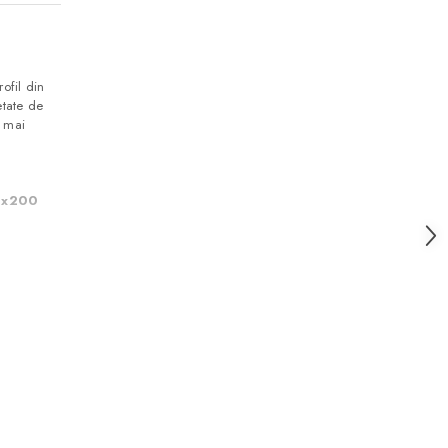
ofil din
etate de
n mai
80x200
60x200
40x200