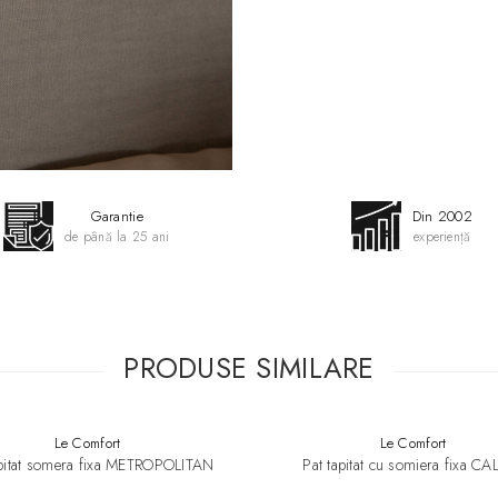
- latime 161 cm
- lungime 225 cm
- inaltime 98 cm
Garantie
Din 2002
de până la 25 ani
experiență
PRODUSE SIMILARE
Le Comfort
Le Comfort
apitat somera fixa METROPOLITAN
Pat tapitat cu somiera fixa CA