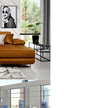
Categoria de material expriman
tipologia de material (catifea, 
etc) iar caracteristicile tehnice
precum rezistenta la abraziune
influentate de categorie.
Specificatii:
● Culoare: La alegere
● Material: Lemn / Metal
● Material picioare: Metal
● Tapiterie: Material textil
● Extensibila
● Tetiere reglabile
● Sezlong pe partea stanga
● Spatiu de depozitare
● Sistem de glisare
● Suprafata de dormit: 125x1
● Dimensiuni (LxAxH): 280x2
cm
Dimensiuni:
● Lungime: 280 cm
● Latime sezlong: 205 cm
● Latime brate: 34 cm