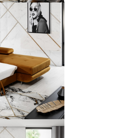
plus de stabilitate si longevitat
Coltarul Armando este disponibi
varietate de varietate mare de 
fiecare model combinând do
nuanțe contrastante pentru a-i 
aspect unic.
Cu o dimensiune de 280x205
cm, această canapea de colț 
destinată încăperilor mari. Este
conceputa pentru cei ce se aș
ca mobilierul să fie si funcțion
Multumita spatiului de depozit
spatios, canapeaua de colt A
este un "must have" al oricare
amenajari. Acțiunea de conver
patului este foarte intuitivă. În
configurația extinsa canapeau
un spatiu de dormit de125x1
Dupa plasarea comenzii, colegi
va vor contacta pentru a va pr
paletarul materialului textil dis