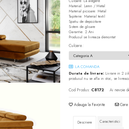
Culoare: La alegere
Material: Lemn / Metal
Material picioare: Metal
Tapiterie: Material textil
Spatiu de depozitare
Sistem de glisare
Garantie: 2 Ani
Produsul se livreaza demontat
Culoare.
:
LA COMANDA
Durata de livrare:
Livrare in 2 zil
produsul nu se afla in stoc, se livre
Cod Produs:
C8172
Ai nevoie d
Adauga la Favorite
Cere 
Caracteristici
Descriere