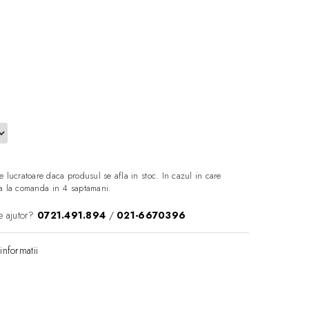
e lucratoare daca produsul se afla in stoc. In cazul in care
aza la comanda in 4 saptamani.
e ajutor?
0721.491.894
/
021-6670396
informatii