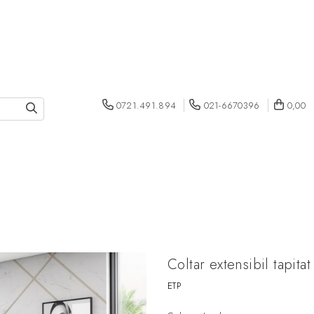
0721.491.894
021-6670396
0,00
Coltar extensibil tapi
ETP