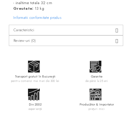
- inaltime totala 32 cm
Greutate:
13 kg
Informatii conformitate produs
Caracteristici
Review-uri
(0)
Transport gratuit în București
Garantie
pentru comenzi mai mari de 300 lei
de până la 25 ani
Din 2002
Producător & Importator
experiență
prețuri mici