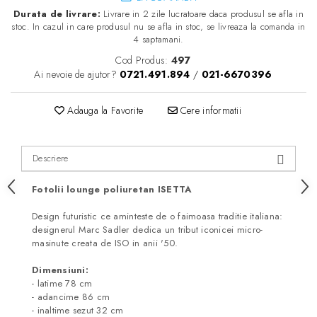
Durata de livrare:
Livrare in 2 zile lucratoare daca produsul se afla in
stoc. In cazul in care produsul nu se afla in stoc, se livreaza la comanda in
4 saptamani.
Cod Produs:
497
Ai nevoie de ajutor?
0721.491.894
/
021-6670396
Adauga la Favorite
Cere informatii
Descriere
Fotolii lounge poliuretan ISETTA
Design futuristic ce aminteste de o faimoasa traditie italiana:
designerul Marc Sadler dedica un tribut iconicei micro-
masinute creata de ISO in anii '50.
Dimensiuni:
- latime 78 cm
- adancime 86 cm
- inaltime sezut 32 cm