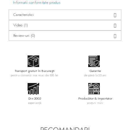
- inaltime totala 92 cm
Informatii conformitate produs
Designer:
Odo Fioravanti
Caracteristici
Video
(1)
Review-uri
(0)
Transport gratuit în București
Garantie
pentru comenzi mai mari de 300 lei
de până la 25 ani
Din 2002
Producător & Importator
experiență
prețuri mici
RECOMANDARI