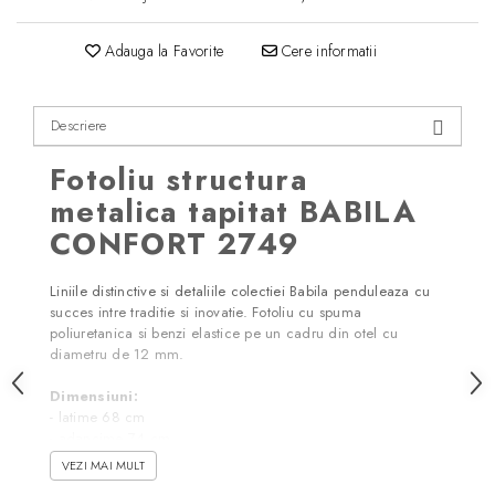
Adauga la Favorite
Cere informatii
Descriere
Fotoliu structura
metalica tapitat BABILA
CONFORT 2749
Liniile distinctive si detaliile colectiei Babila penduleaza cu
succes intre traditie si inovatie. Fotoliu cu spuma
poliuretanica si benzi elastice pe un cadru din otel cu
diametru de 12 mm.
Dimensiuni:
- latime 68 cm
- adancime 74 cm
- inaltime sezut 44 cm
VEZI MAI MULT
- inaltime brate 62 cm