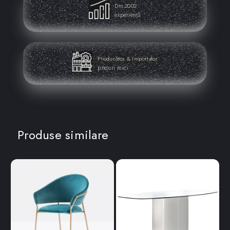
Din 2002
experiență
Producător & Importator
prețuri mici
Produse similare