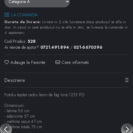
LA COMANDA
Durata de livrare:
Livrare in 2 zile lucratoare daca produsul se afla in
stoc. In cazul in care produsul nu se afla in stoc, se livreaza la comanda in
4 saptamani.
Cod Produs:
528
Ai nevoie de ajutor?
0721.491.894
/
021-6670396
Adauga la Favorite
Cere informatii
Descriere
Fotoliu tapitat cadru lemn de fag Isire 1215 PO
Dimensiuni:
- latime 56 cm
- adancime 57 cm
- inaltime sezut 47 cm
- inaltime totala 75 cm