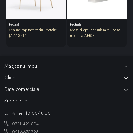
Pedrali
Pedrali
P
Scaune tapitate cadru metalic
Mesa dreptunghiulara cu baza
M
JAZZ 3716
metalica AERO
S
Magazinul meu
Clienti
Date comerciale
Suport clienti
Luni-Vineri 10.00-18.00
0721.491.894
021-6670396