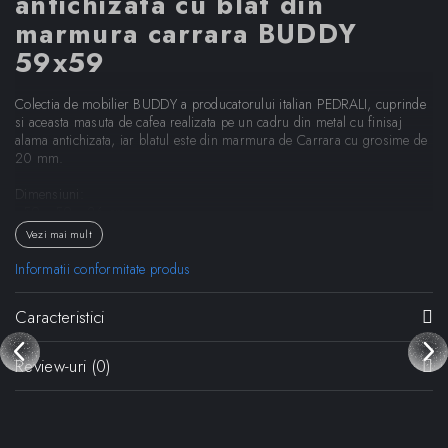
antichizata cu blat din
marmura carrara BUDDY
59x59
Colectia de mobilier BUDDY a producatorului italian PEDRALI, cuprinde
si aceasta masuta de cafea realizata pe un cadru din metal cu finisaj
alama antichizata, iar blatul este din marmura de Carrara cu grosime de
20 mm.
Dimensiuni:
- 59 x 59 x 26 cm
- 59 x 59 x 32 cm
Vezi mai mult
Designer:
Busetti Garuti Redaelli
Informatii conformitate produs
Caracteristici
Review-uri
(0)