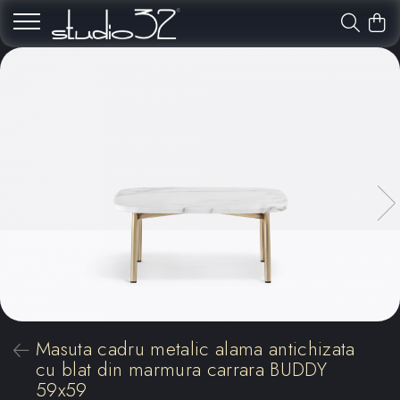
Masuta cadru metalic alama antichizata
cu blat din marmura carrara BUDDY
59x59