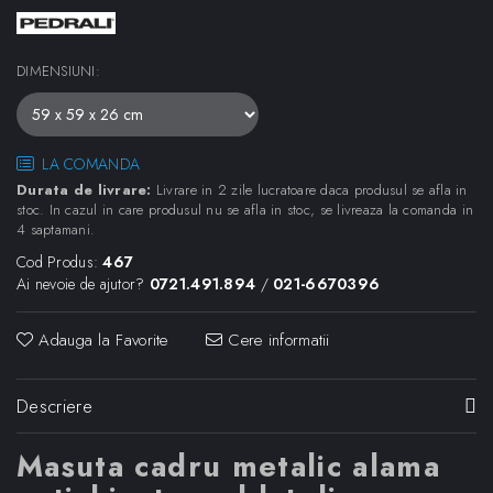
DIMENSIUNI
:
LA COMANDA
Durata de livrare:
Livrare in 2 zile lucratoare daca produsul se afla in
stoc. In cazul in care produsul nu se afla in stoc, se livreaza la comanda in
4 saptamani.
Cod Produs:
467
Ai nevoie de ajutor?
0721.491.894
/
021-6670396
Adauga la Favorite
Cere informatii
Descriere
Masuta cadru metalic alama