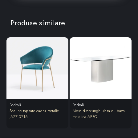
Produse similare
Pedrali
Pedrali
P
Scaune tapitate cadru metalic
Mesa dreptunghiulara cu baza
M
JAZZ 3716
metalica AERO
S