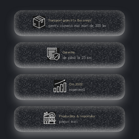
Transport gratuit în București
pentru comenzi mai mari de 300 lei
Garantie
de până la 25 ani
Din 2002
experiență
Producător & Importator
prețuri mici