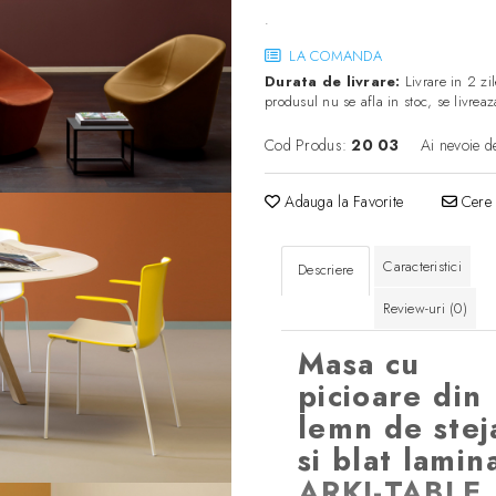
.
LA COMANDA
Durata de livrare:
Livrare in 2 zil
produsul nu se afla in stoc, se livre
Cod Produs:
20 03
Ai nevoie d
Adauga la Favorite
Cere 
Caracteristici
Descriere
Review-uri
(0)
Masa cu
picioare din
lemn de stej
si blat lamin
ARKI-TABLE