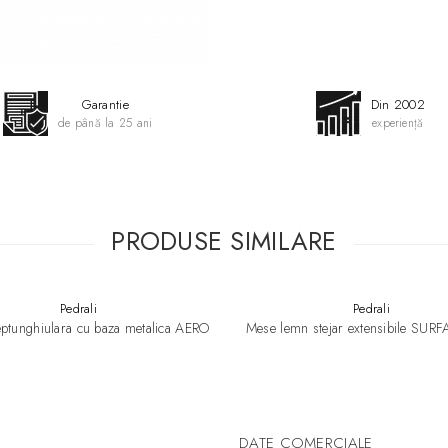
Garantie
Din 2002
de până la 25 ani
experiență
PRODUSE SIMILARE
Pedrali
Pedrali
ptunghiulara cu baza metalica AERO
Mese lemn stejar extensibile SUR
DATE COMERCIALE