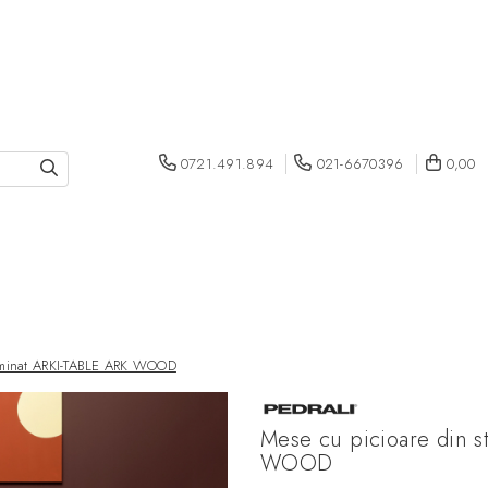
0721.491.894
021-6670396
0,00
 laminat ARKI-TABLE ARK WOOD
Mese cu picioare din st
WOOD