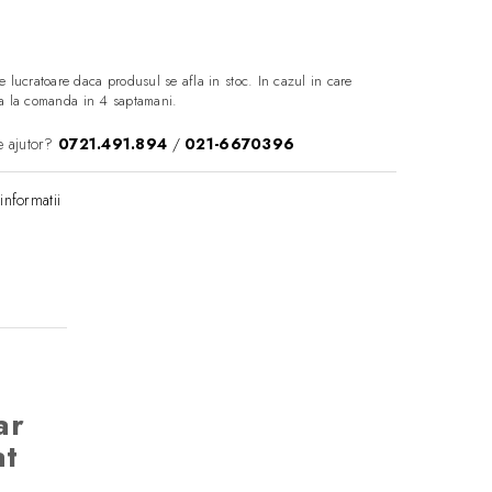
e lucratoare daca produsul se afla in stoc. In cazul in care
aza la comanda in 4 saptamani.
e ajutor?
0721.491.894
/
021-6670396
informatii
ar
at