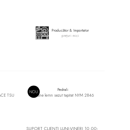
Producător & Importator
prețuri mici
Pedrali
NOU
FACE TSU
Scaune lemn sezut tapitat NYM 2846
Mese extens
s
SUPORT CLIENTI
LUNI-VINERI 10.00-