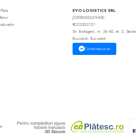
Plata
EVO LOGISTICS SRL
 Retur
J2008002659400
roduselor
RO23302121
Str. Barlogeni, nr. 38-40, et. 3, Secto
Bucuresti, Bucuresti
Contacteaza-ne
ma