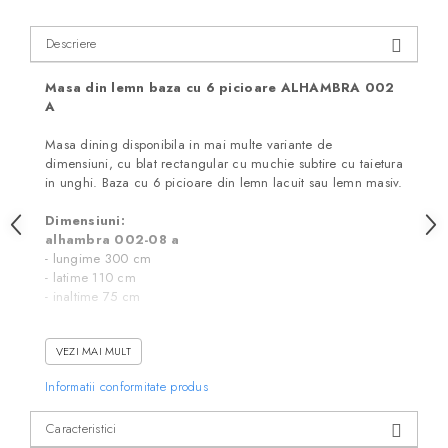
Descriere
Masa din lemn baza cu 6 picioare ALHAMBRA 002
A
Masa dining disponibila in mai multe variante de
dimensiuni, cu blat rectangular cu muchie subtire cu taietura
in unghi. Baza cu 6 picioare din lemn lacuit sau lemn masiv.
Dimensiuni:
alhambra 002-08 a
- lungime 300 cm
- latime 110 cm
- inaltime 75 cm
alhambra 002-07 a
VEZI MAI MULT
- lungime 280 cm
- latime 110 cm
Informatii conformitate produs
- inaltime 75 cm
Caracteristici
alhambra 002-01 a