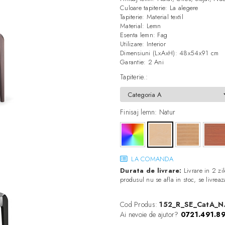
Culoare tapiterie: La alegere
Tapiterie: Material textil
Material: Lemn
Esenta lemn: Fag
Utilizare: Interior
Dimensiuni (LxAxH): 48x54x91 cm
Garantie: 2 Ani
Tapiterie.
:
Finisaj lemn
: Natur
LA COMANDA
Durata de livrare:
Livrare in 2 zil
produsul nu se afla in stoc, se livre
Cod Produs:
152_R_SE_CatA_N
Ai nevoie de ajutor?
0721.491.8