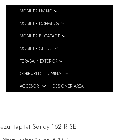
MOBILIER LIVING
MOBILIER DORMITOR
MOBILIER BUCATARIE
MOBILIER OFFICE
TERASA / EXTERIOR
CORPURI DE ILUMINAT
ACCESORII
DESIGNER AREA
ezut tapitat Sendy 152 R SE
Nuc, Wenge, La alegre (Culoare RAL/NCS)