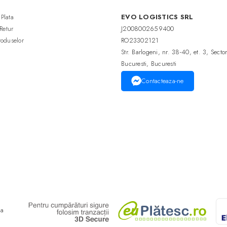
Plata
EVO LOGISTICS SRL
 Retur
J2008002659400
roduselor
RO23302121
Str. Barlogeni, nr. 38-40, et. 3, Secto
Bucuresti, Bucuresti
Contacteaza-ne
ma