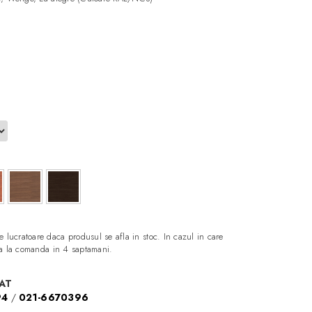
e lucratoare daca produsul se afla in stoc. In cazul in care
aza la comanda in 4 saptamani.
AT
94
/
021-6670396