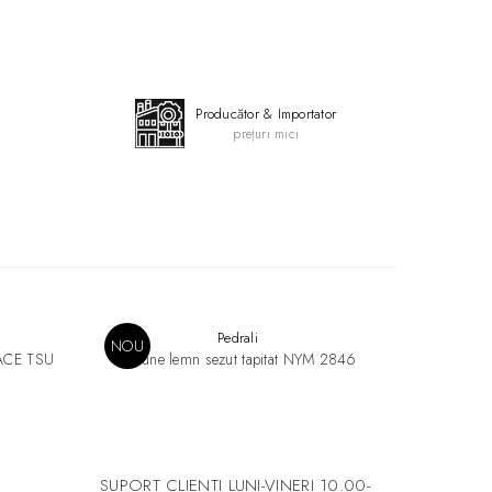
sign
Producător & Importator
prețuri mici
Pedrali
NOU
FACE TSU
Scaune lemn sezut tapitat NYM 2846
Mese extens
s
SUPORT CLIENTI
LUNI-VINERI 10.00-