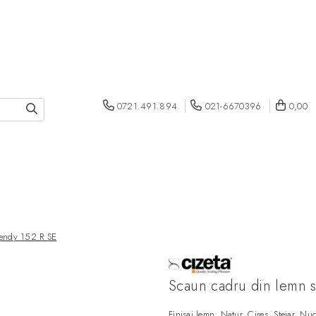
0721.491.894
021-6670396
0,00
Sendy 152 R SE
Scaun cadru din lemn s
Finisaj lemn: Natur, Cires, Stejar, 