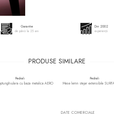
● Inaltime totala: 91 cm
Designer:
Edi & Paolo Ciani De
Model 3D
Garantie
Din 2002
de până la 25 ani
experiență
PRODUSE SIMILARE
Pedrali
Pedrali
ptunghiulara cu baza metalica AERO
Mese lemn stejar extensibile SUR
DATE COMERCIALE