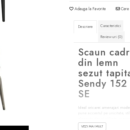
Adauga la Favorite
Cere 
Caracteristici
Descriere
Review-uri
(0)
Scaun cad
din lemn
sezut tapit
Sendy 152
SE
Ideal oricarei amenajari mod
pune accentul pe unicitate, stil
eleganta dar si utilitate, scaun
Sendy se face remarcat cu sig
VEZI MAI MULT
Realizat din lemn masiv de fa