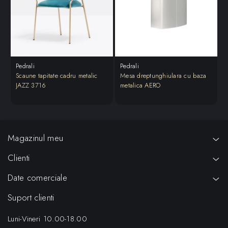
Pedrali
Pedrali
P
Scaune tapitate cadru metalic
Mesa dreptunghiulara cu baza
M
JAZZ 3716
metalica AERO
S
Magazinul meu
Clienti
Date comerciale
Suport clienti
Luni-Vineri 10.00-18.00