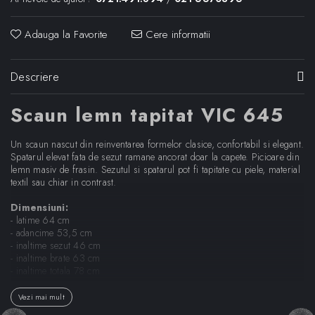
Adauga la Favorite
Cere informatii
Descriere
Scaun lemn tapitat VIC 645
Un scaun nascut din reinventarea formelor clasice, confortabil si elegant.
Spatarul elevat fata de sezut ramane ancorat doar la capete. Picioare din
lemn masiv de frasin. Sezutul si spatarul pot fi tapitate cu piele, material
textil sau chiar in contrast.
Dimensiuni:
- latime 64 cm
- adancime 53,5 cm
- inaltime sezut 46 cm
- inaltime brate 63 cm
- inaltime totala 78 cm
Designer:
Patrick Norguet
Vezi mai mult