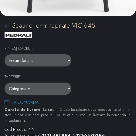
Scaune lemn tapitate VIC 645
FINISAJ CADRU.
:
TAPITERIE.
:
LA COMANDA
Durata de livrare:
Livrare in 2 zile lucratoare daca produsul se afla in
stoc. In cazul in care produsul nu se afla in stoc, se livreaza la comanda in
4 saptamani.
Cod Produs:
44
Ai nevoie de ajutor?
0721.491.894
/
021-6670396