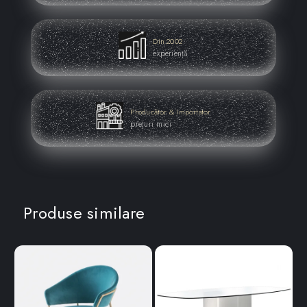
Din 2002
experiență
Producător & Importator
prețuri mici
Produse similare