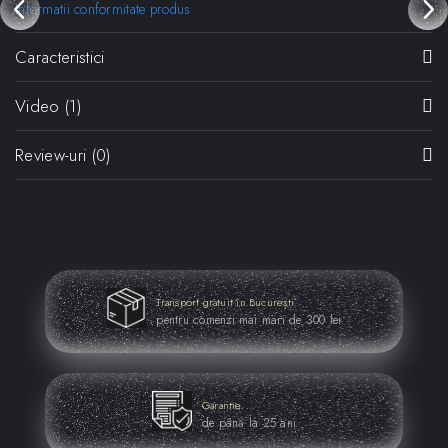
Informatii conformitate produs
Caracteristici
Video
(1)
Review-uri
(0)
Transport gratuit în București
pentru comenzi mai mari de 300 lei
Garantie
de până la 25 ani