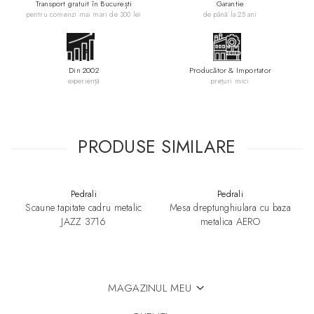
Transport gratuit în București
Garantie
pentru comenzi mai mari de 300 lei
de până la 25 ani
Din 2002
Producător & Importator
experiență
prețuri mici
PRODUSE SIMILARE
Pedrali
Pedrali
Scaune tapitate cadru metalic
Mesa dreptunghiulara cu baza
JAZZ 3716
metalica AERO
MAGAZINUL MEU