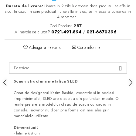
Durata de livrare:
Livrare in 2 zile lucratoare daca produsul se afla in
stoc. In cazul in care produsul nu se afla in stoc, se livreaza la comanda in
4 saptamani.
Cod Produs:
287
Ai nevoie de ajutor?
0721.491.894
/
021-6670396
Adauga la Favorite
Cere informatii
Descriere
Scaun structura metalica SLED
Creat de designerul Karim Rashid, excentric si in acelasi
timp minimalist, SLED are o scoica din poliuretan moale. O
reinterpretare a modelului clasic de scaun cu cadru in
consola, inovator nu doar prin forma cat mai ales prin
materialele utilizate.
Dimensiuni:
- latime 68 cm