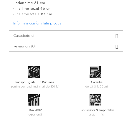
- adancime 61 cm
- inaltime sezut 46 cm
- inaltime totala 87 cm
Informatii conformitate produs
Caracteristici
Review-uri
(0)
Transport gratuit în București
Garantie
pentru comenzi mai mari de 300 lei
de până la 25 ani
Din 2002
Producător & Importator
experiență
prețuri mici