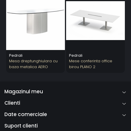
Pedrali
Pedrali
P
Mesa dreptunghiulara cu
Mese conferinta office
S
baza metalica AERO
birou PLANO 2
Magazinul meu
Clienti
Date comerciale
Suport clienti