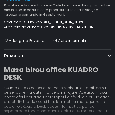
Durata de livrare:
Livrare in 2 zile lucratoare daca produsul se
afla in stoc. In cazul in care produsul nu se afla in stoc, se
livreaza la comanda in 4 saptamani.
Cod Produs:
TK2179x140_BI300_406_0020
Ai nevoie de ajutor?
0721.491.894
/
021-6670396
Adauga la Favorite
Cere informatii
Descriere
Masa birou office KUADRO
DESK
Kuadro este o colecție de mese și birouri cu profil pătrat
ce se fac remarcate in orice amenajare. Aceasta masa
poate oferii doua sau patru spatii dinfividuale cu un cadru
patrat din tub de otel si blat laminat cu management al
cablurilor. Kuadro Desk poate fi furnizat cu panouri
separatoare fonoabsorbante tapițate cu material pentru