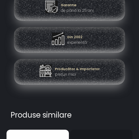
Garantie
de până la 25 ani
Din 2002
experiență
Producător & Importator
prețuri mici
Produse similare